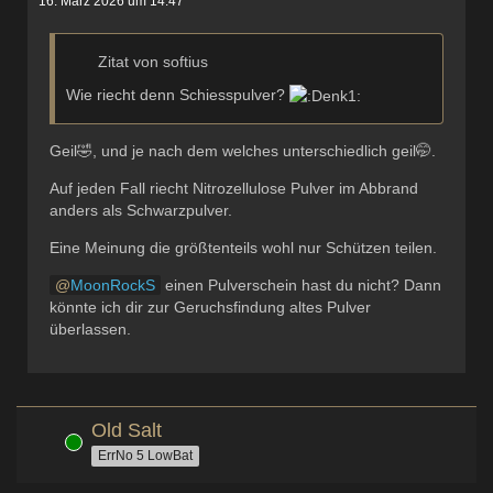
16. März 2026 um 14:47
Zitat von softius
Wie riecht denn Schiesspulver?
Geil🤣, und je nach dem welches unterschiedlich geil🤭.
Auf jeden Fall riecht Nitrozellulose Pulver im Abbrand
anders als Schwarzpulver.
Eine Meinung die größtenteils wohl nur Schützen teilen.
MoonRockS
einen Pulverschein hast du nicht? Dann
könnte ich dir zur Geruchsfindung altes Pulver
überlassen.
Old Salt
Online
ErrNo 5 LowBat