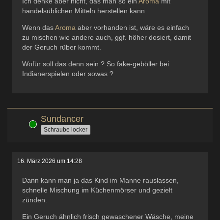
Ich denke aber nicht, das man so ein
Aroma
mit
handelsüblichen Mitteln herstellen kann.
Wenn das
Aroma
aber vorhanden ist, wäre es einfach
zu mischen wie andere auch, ggf. höher dosiert, damit
der Geruch rüber kommt.
Wofür soll das denn sein ? So fake-geböller bei
Indianerspielen oder sowas ?
Sundancer
Online
Schraube locker
16. März 2026 um 14:28
Dann kann man ja das Kind im Manne rauslassen,
schnelle Mischung im Küchenmörser und gezielt
zünden.
Ein Geruch ähnlich frisch gewaschener Wäsche, meine