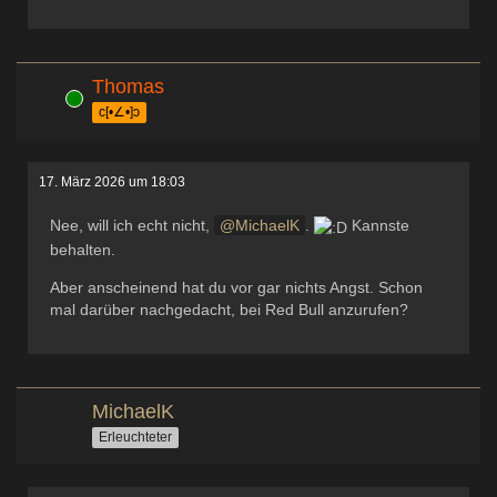
Thomas
Online
c[•∠•]ɔ
17. März 2026 um 18:03
Nee, will ich echt nicht,
MichaelK
.
Kannste
behalten.
Aber anscheinend hat du vor gar nichts Angst. Schon
mal darüber nachgedacht, bei Red Bull anzurufen?
MichaelK
Erleuchteter