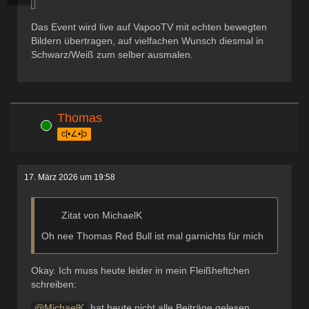
Das Event wird live auf VapooTV mit echten bewegten
Bildern übertragen, auf vielfachen Wunsch diesmal in
Schwarz/Weiß zum selber ausmalen.
Thomas
Online
c[•∠•]ɔ
17. März 2026 um 19:58
Zitat von MichaelK
Oh nee Thomas Red Bull ist mal garnichts für mich
Okay. Ich muss heute leider in mein Fleißheftchen
schreiben:
MichaelK
hat heute nicht alle Beiträge gelesen.