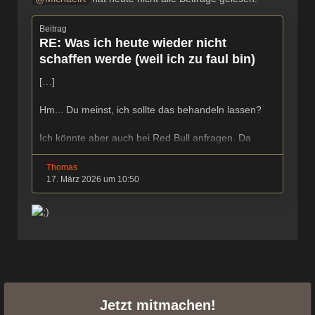
Beitrag
RE: Was ich heute wieder nicht
schaffen werde (weil ich zu faul bin)
[…]
Hm... Du meinst, ich sollte das behandeln lassen?
Ich könnte aber auch bei Red Bull anfragen. Da
könnte ich mit meiner extremen Risikobereitschaft
sogar nebenberuflich was verdienen.
Thomas
17. März 2026 um 10:50
Jetzt mitmachen!