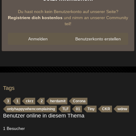
Du hast noch kein Benutzerkonto auf unserer Seite?
Registriere dich kostenlos
und nimm an unserer Community
teil!
Anmelden
Benutzerkonto erstellen
Tags
3
1
ckrz
2
herdamit
Corona
onlyhappywhencomplaining
TLF
01
Tiny
CKR
wdnw
Benutzer online in diesem Thema
1 Besucher