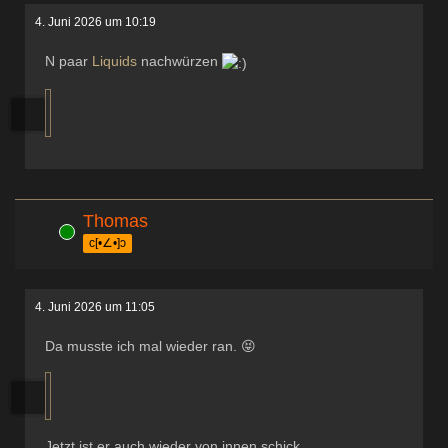
4. Juni 2026 um 10:19
N paar
Liquids
nachwürzen
Thomas
Online
c[•∠•]ɔ
4. Juni 2026 um 11:05
Da musste ich mal wieder ran. 😝
Jetzt ist er auch wieder von innen schick