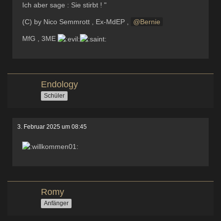
Ich aber sage : Sie stirbt ! "
(C) by Nico Semmrott , Ex-MdEP ,
Bernie
MfG , 3ME
Endology
Schüler
3. Februar 2025 um 08:45
Romy
Anfänger