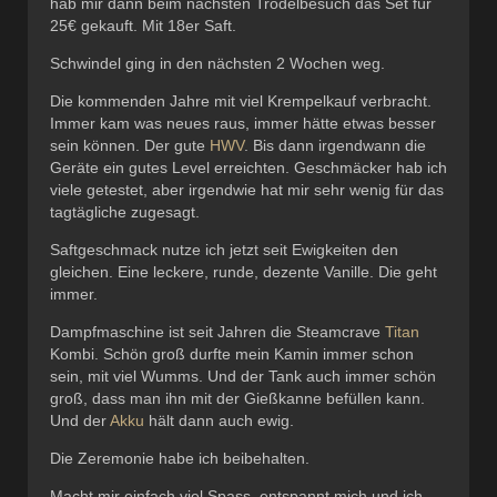
hab mir dann beim nächsten Trödelbesuch das Set für
25€ gekauft. Mit 18er Saft.
Schwindel ging in den nächsten 2 Wochen weg.
Die kommenden Jahre mit viel Krempelkauf verbracht.
Immer kam was neues raus, immer hätte etwas besser
sein können. Der gute
HWV
. Bis dann irgendwann die
Geräte ein gutes Level erreichten. Geschmäcker hab ich
viele getestet, aber irgendwie hat mir sehr wenig für das
tagtägliche zugesagt.
Saftgeschmack nutze ich jetzt seit Ewigkeiten den
gleichen. Eine leckere, runde, dezente Vanille. Die geht
immer.
Dampfmaschine ist seit Jahren die Steamcrave
Titan
Kombi. Schön groß durfte mein Kamin immer schon
sein, mit viel Wumms. Und der Tank auch immer schön
groß, dass man ihn mit der Gießkanne befüllen kann.
Und der
Akku
hält dann auch ewig.
Die Zeremonie habe ich beibehalten.
Macht mir einfach viel Spass, entspannt mich und ich