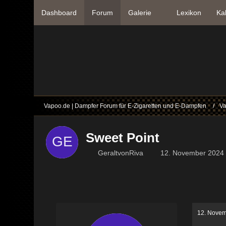
Dashboard
Forum
Galerie
Lexikon
Ka
Vapoo.de | Dampfer Forum für E-Zigaretten und E-Dampfen
Va
Sweet Point
GeraltvonRiva
12. November 2024
12. Novem