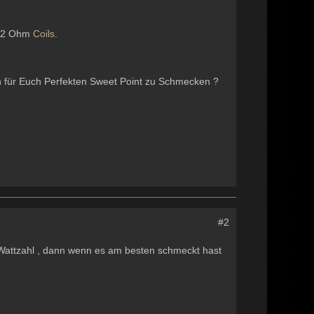
0.2 Ohm
Coils
.
n für Euch Perfekten Sweet Point zu Schmecken ?
#2
 Wattzahl , dann wenn es am besten schmeckt hast