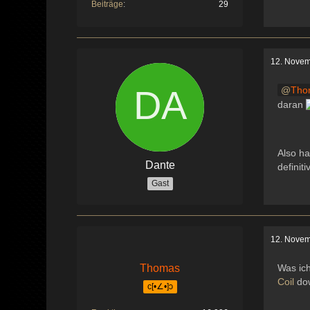
Beiträge
29
12. Novem
Tho
daran
Also ha
Dante
definit
Gast
12. Novem
Thomas
Was ich
Coil
dow
c[•∠•]ɔ