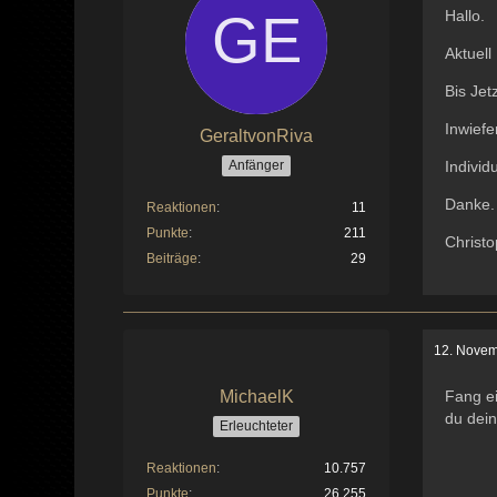
Hallo.
Aktuel
Bis Jet
Inwief
GeraltvonRiva
Anfänger
Individ
Danke.
Reaktionen
11
Punkte
211
Christ
Beiträge
29
12. Novem
MichaelK
Fang ei
du dei
Erleuchteter
Reaktionen
10.757
Punkte
26.255