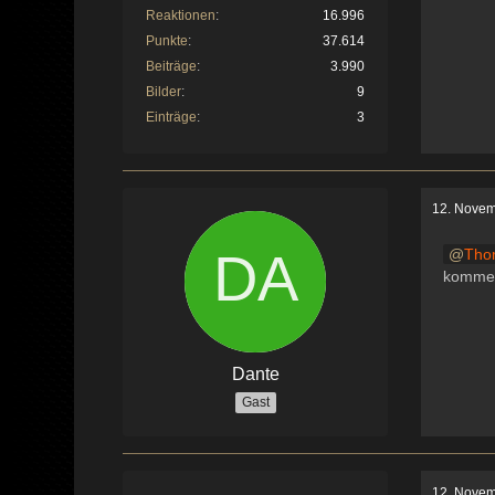
Reaktionen
16.996
Punkte
37.614
Beiträge
3.990
Bilder
9
Einträge
3
12. Novem
Tho
komme
Dante
Gast
12. Novem