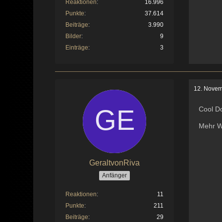
Reaktionen
16.996
Punkte
37.614
Beiträge
3.990
Bilder
9
Einträge
3
12. Novem
Cool D
Mehr W
GeraltvonRiva
Anfänger
Reaktionen
11
Punkte
211
Beiträge
29