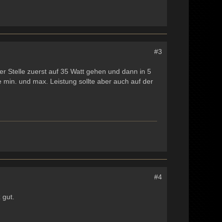
#3
er Stelle zuerst auf 35 Watt gehen und dann in 5
 min. und max. Leistung sollte aber auch auf der
#4
 gut.