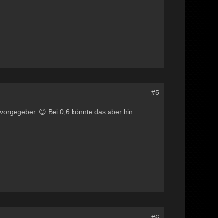
#5
s vorgegeben 😊 Bei 0,6 könnte das aber hin
#6