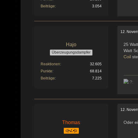
Beiträge
3.054
12. Novem
Hajo
25 Wat
Watt Sc
Überzeugungsdampfer
Coil
ste
Reaktionen
32.605
Punkte
68.814
Beiträge
7.225
12. Novem
Thomas
Oder e
c[•∠•]ɔ