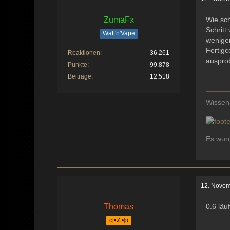
ZumaFx
Wie sc
Schritt
Watt'n'Vape
wenige
Fertigc
Reaktionen
36.261
auspro
Punkte
99.878
Beiträge
12.518
Wissen
Es wurd
12. Novem
Thomas
0.6 läu
c[•∠•]ɔ