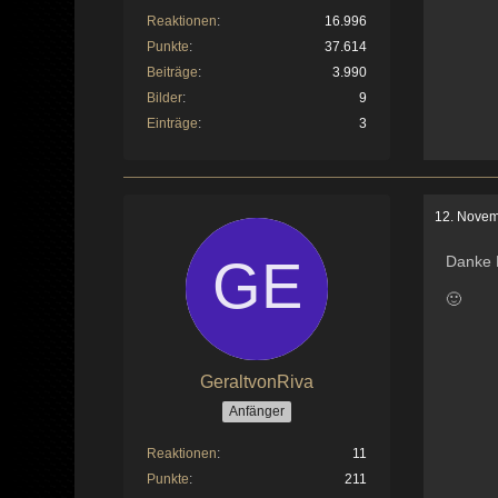
Reaktionen
16.996
Punkte
37.614
Beiträge
3.990
Bilder
9
Einträge
3
12. Novem
Danke E
🙂
GeraltvonRiva
Anfänger
Reaktionen
11
Punkte
211