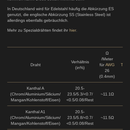
In Deutschland wird für Edelstahl häufig die Abkürzung ES
genutzt, die englische Abkürzung SS (Stainless Steel) ist
allerdings ebenfalls gebräuchlich.
Mehr zu Spezialdrähten findet ihr
hier
.
Ω
/Meter
Verhältnis
Draht
für
AWG
Temp
(in%)
26
(0.4mm)
Kanthal A
20.5-
(Chrom/Aluminium/Silicium/
23.5/5.3/<0.7/
~11.1Ω
Mangan/Kohlenstoff/Eisen)
<0.5/0.08/Rest
Kanthal A1
20.5-
(Chrom/Aluminium/Silicium/
23.5/5.8/<0.7/
~11.5Ω
Mangan/Kohlenstoff/Eisen)
<0.5/0.08/Rest