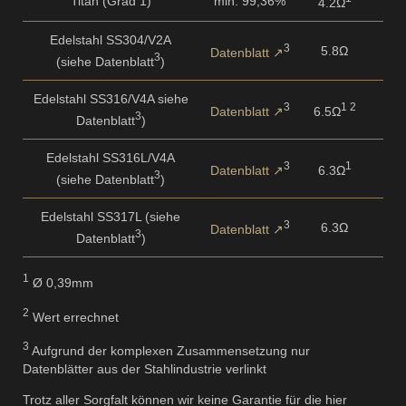
Titan (Grad 1)
min. 99,36%
4.2Ω
Edelstahl SS304/V2A
3
5.8Ω
Datenblatt
3
(siehe Datenblatt
)
Edelstahl SS316/V4A siehe
3
1 2
Datenblatt
6.5Ω
3
Datenblatt
)
Edelstahl SS316L/V4A
3
1
Datenblatt
6.3Ω
3
(siehe Datenblatt
)
Edelstahl SS317L (siehe
3
6.3Ω
Datenblatt
3
Datenblatt
)
1
Ø 0,39mm
2
Wert errechnet
3
Aufgrund der komplexen Zusammensetzung nur
Datenblätter aus der Stahlindustrie verlinkt
Trotz aller Sorgfalt können wir keine Garantie für die hier