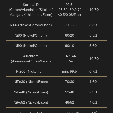
Kanthal D
20.5-
(Chrom/Aluminium/Silicium/
23.5/4.8/<0.7/
~10.7Ω
Mangan/Kohlenstoff/Eisen)
<0.5/0.08/Rest
Ni60 (Nickel/Chrom/Eisen)
60/15/25
8.8Ω
Ni80 (Nickel/Chrom)
80/20
8.8Ω
Ni90 (Nickel/Chrom)
90/10
5.6Ω
Aluchrom
19-21/4-
~10.7Ω
(Aluminum/Chrom/Eisen)
5/Rest
Ni200 (Nickel rein)
min. 99.5
0.7Ω
NiFe30 (Nickel/Eisen)
70/30
1.6Ω
NiFe48 (Nickel/Eisen)
52/48
2.9Ω
NiFe52 (Nickel/Eisen)
48/52
4.0Ω
1