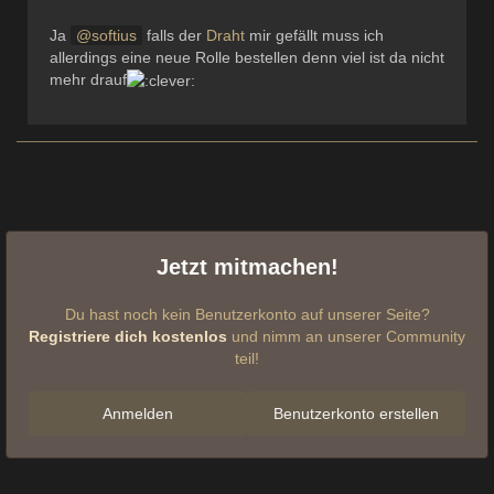
Ja
softius
falls der
Draht
mir gefällt muss ich
allerdings eine neue Rolle bestellen denn viel ist da nicht
mehr drauf
Jetzt mitmachen!
Du hast noch kein Benutzerkonto auf unserer Seite?
Registriere dich kostenlos
und nimm an unserer Community
teil!
Anmelden
Benutzerkonto erstellen