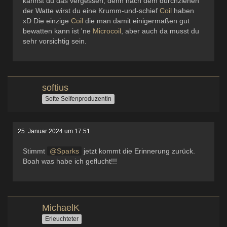
kannst du das vergessen, denn nach dem durchziehen
der Watte wirst du eine Krumm-und-schief
Coil
haben
xD Die einzige
Coil
die man damit einigermaßen gut
bewatten kann ist 'ne
Microcoil
, aber auch da musst du
sehr vorsichtig sein.
softius
Softe Seifenproduzentin
25. Januar 2024 um 17:51
Stimmt
Sparks
jetzt kommt die Erinnerung zurück.
Boah was habe ich geflucht!!!
MichaelK
Erleuchteter