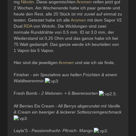
mg
Nikotin
. Diese angemischten
Aromen
reifen jetzt gut
2 Wochen. Am Wochenende habe ich paar geteste und
heute den Rest, alle 20 Stück ist mir zuviel auf einmal zu
testen. Getestet habe ich alle
Aromen
mit dem Sapor V2
Dual
RDA
von Wotofo. Die Wicklungen sind zwei
normale Runddrähte von 0,5 mm. ID ist 3,0 mm, der
Wiederstand ist 0,25 Ohm und das ganze habe ich bei
75 Watt gedampft. Das ganze werde ich beurteilen von
1 Vapoo bis 5 Vapoo.
Hier sind die jeweiligen
Aromen
und wie ich sie finde.
Finisher -
ein Spezialmix aus hellen Früchten & einem
Waldbeerenmix
Fresh Bomb -
2 Melonen- + 6 Beerensorten
All Berries Eis Cream - A
ll Berrys abgerundet mit Vanille
& Cream ein beeriger & leckerer Softeiscremgeschmack
Layla'S -
Passionsfrucht- Pfirsich- Mango