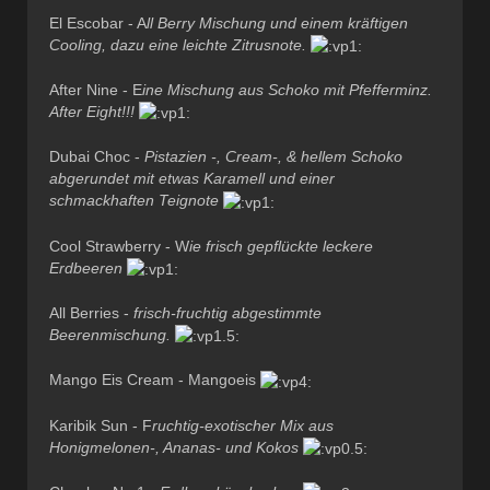
El Escobar - A
ll Berry Mischung und einem kräftigen
Cooling, dazu eine leichte Zitrusnote.
After Nine - E
ine Mischung aus Schoko mit Pfefferminz.
After Eight!!!
Dubai Choc -
Pistazien -, Cream-, & hellem Schoko
abgerundet mit etwas Karamell und einer
schmackhaften Teignote
Cool Strawberry - W
ie frisch gepflückte leckere
Erdbeeren
All Berries -
frisch-fruchtig abgestimmte
Beerenmischung.
Mango Eis Cream - Mangoeis
Karibik Sun - F
ruchtig-exotischer Mix aus
Honigmelonen-, Ananas- und Kokos