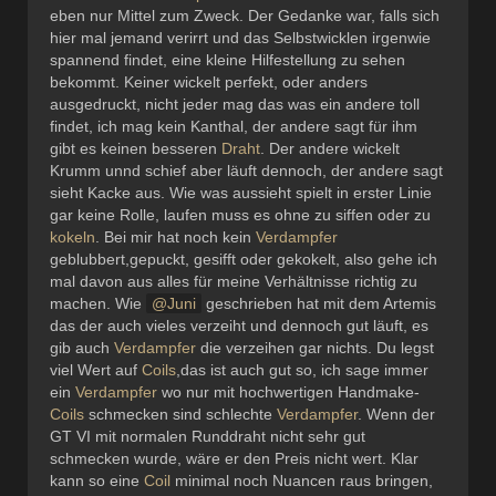
eben nur Mittel zum Zweck. Der Gedanke war, falls sich
hier mal jemand verirrt und das Selbstwicklen irgenwie
spannend findet, eine kleine Hilfestellung zu sehen
bekommt. Keiner wickelt perfekt, oder anders
ausgedruckt, nicht jeder mag das was ein andere toll
findet, ich mag kein Kanthal, der andere sagt für ihm
gibt es keinen besseren
Draht
. Der andere wickelt
Krumm unnd schief aber läuft dennoch, der andere sagt
sieht Kacke aus. Wie was aussieht spielt in erster Linie
gar keine Rolle, laufen muss es ohne zu siffen oder zu
kokeln
. Bei mir hat noch kein
Verdampfer
geblubbert,gepuckt, gesifft oder gekokelt, also gehe ich
mal davon aus alles für meine Verhältnisse richtig zu
machen. Wie
Juni
geschrieben hat mit dem Artemis
das der auch vieles verzeiht und dennoch gut läuft, es
gib auch
Verdampfer
die verzeihen gar nichts. Du legst
viel Wert auf
Coils
,das ist auch gut so, ich sage immer
ein
Verdampfer
wo nur mit hochwertigen Handmake-
Coils
schmecken sind schlechte
Verdampfer
. Wenn der
GT VI mit normalen Runddraht nicht sehr gut
schmecken wurde, wäre er den Preis nicht wert. Klar
kann so eine
Coil
minimal noch Nuancen raus bringen,