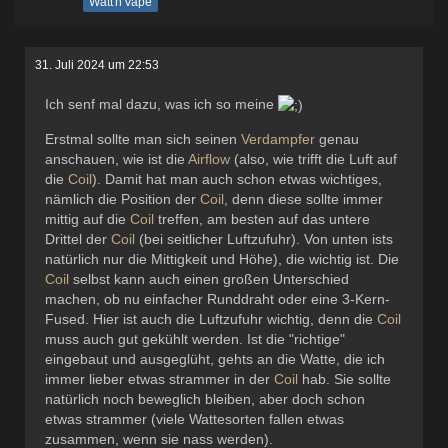
Watt'n'Vape
31. Juli 2024 um 22:53
Ich senf mal dazu, was ich so meine
Erstmal sollte man sich seinen
Verdampfer
genau
anschauen, wie ist die
Airflow
(also, wie trifft die Luft auf
die
Coil
). Damit hat man auch schon etwas wichtiges,
nämlich die Position der
Coil
, denn diese sollte immer
mittig auf die
Coil
treffen, am besten auf das untere
Drittel der
Coil
(bei seitlicher Luftzufuhr). Von unten ists
natürlich nur die Mittigkeit und Höhe), die wichtig ist. Die
Coil
selbst kann auch einen großen Unterschied
machen, ob nu einfacher Runddraht oder eine 3-Kern-
Fused. Hier ist auch die Luftzufuhr wichtig, denn die
Coil
muss auch gut gekühlt werden. Ist die "richtige"
eingebaut und ausgeglüht, gehts an die Watte, die ich
immer lieber etwas strammer in der
Coil
hab. Sie sollte
natürlich noch beweglich bleiben, aber doch schon
etwas strammer (viele Wattesorten fallen etwas
zusammen, wenn sie nass werden).