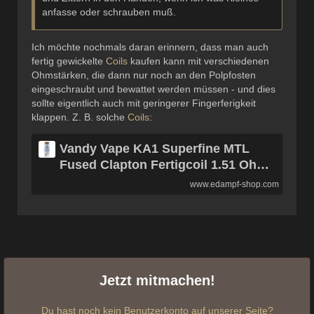
anfasse oder schrauben muß.
Ich möchte nochmals daran erinnern, dass man auch
fertig gewickelte
Coils
kaufen kann mit verschiedenen
Ohmstärken, die dann nur noch an den Polpfosten
eingeschraubt und bewattet werden müssen - und dies
sollte eigentlich auch mit geringerer Fingerferigkeit
klappen. Z. B. solche
Coils
:
Vandy Vape KA1 Superfine MTL
Fused Clapton Fertigcoil 1.51 Ohm
10 Stück |
www.edampf-shop.com
Jetzt mitmachen!
Du hast noch kein Benutzerkonto auf unserer Seite?