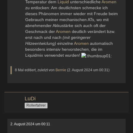
Temperatur dem
Liquid
unterschiedliche
Aromen
zu entlocken: Am deutlichsten schmecke ich
dieses Phänomen immer wieder mit Freude beim
Gebrauch meiner mechanischen ATs, wo mit
abnehmender Akkustärke sich auch oft der
Geschmack der
Aromen
deutlich verändert bzw.
erst nach und nach
(mit geringerer
Hitzeentwiclung)
einzelne
Aromen
automatisch
besonders intensiv hervorstechen, die im
Liquidmix verwendet wurden!
8 Mal editiert, zuletzt von
Bernie
(
2. August 2024 um 00:31
)
LuDi
Rollerfahrer
2. August 2024 um 00:11