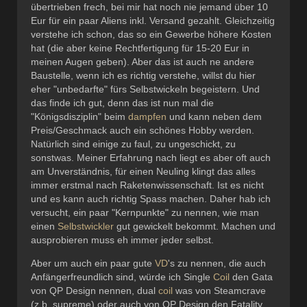
übertrieben frech, bei mir hat noch nie jemand über 10
Eur für ein paar Aliens inkl. Versand gezahlt. Gleichzeitig
verstehe ich schon, das so ein Gewerbe höhere Kosten
hat (die aber keine Rechtfertigung für 15-20 Eur in
meinen Augen geben). Aber das ist auch ne andere
Baustelle, wenn ich es richtig verstehe, willst du hier
eher "unbedarfte" fürs Selbstwickeln begeistern. Und
das finde ich gut, denn das ist nun mal die
"Königsdisziplin" beim
dampfen
und kann neben dem
Preis/Geschmack auch ein schönes Hobby werden.
Natürlich sind einige zu faul, zu ungeschickt, zu
sonstwas. Meiner Erfahrung nach liegt es aber oft auch
am Unverständnis, für einen Neuling klingt das alles
immer erstmal nach Raketenwissenschaft. Ist es nicht
und es kann auch richtig Spass machen. Daher hab ich
versucht, ein paar "Kernpunkte" zu nennen, wie man
einen
Selbstwickler
gut gewickelt bekommt. Machen und
ausprobieren muss eh immer jeder selbst.
Aber um auch ein paar gute
VD
's zu nennen, die auch
Anfängerfreundlich sind, würde ich Single
Coil
den Gata
von QP Design nennen, dual
coil
was von Steamcrave
(z.b. supreme) oder auch von QP Design den Fatality.