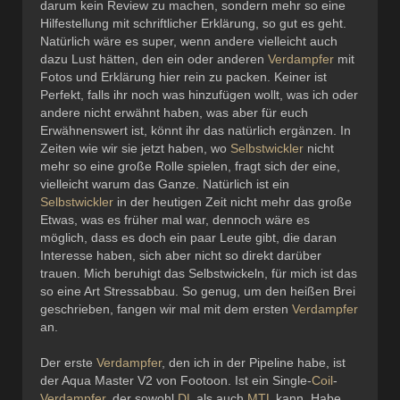
darum kein Review zu machen, sondern mehr so eine
Hilfestellung mit schriftlicher Erklärung, so gut es geht.
Natürlich wäre es super, wenn andere vielleicht auch
dazu Lust hätten, den ein oder anderen
Verdampfer
mit
Fotos und Erklärung hier rein zu packen. Keiner ist
Perfekt, falls ihr noch was hinzufügen wollt, was ich oder
andere nicht erwähnt haben, was aber für euch
Erwähnenswert ist, könnt ihr das natürlich ergänzen. In
Zeiten wie wir sie jetzt haben, wo
Selbstwickler
nicht
mehr so eine große Rolle spielen, fragt sich der eine,
vielleicht warum das Ganze. Natürlich ist ein
Selbstwickler
in der heutigen Zeit nicht mehr das große
Etwas, was es früher mal war, dennoch wäre es
möglich, dass es doch ein paar Leute gibt, die daran
Interesse haben, sich aber nicht so direkt darüber
trauen. Mich beruhigt das Selbstwickeln, für mich ist das
so eine Art Stressabbau. So genug, um den heißen Brei
geschrieben, fangen wir mal mit dem ersten
Verdampfer
an.
Der erste
Verdampfer
, den ich in der Pipeline habe, ist
der Aqua Master V2 von Footoon. Ist ein Single-
Coil
-
Verdampfer
, der sowohl
DL
als auch
MTL
kann. Habe