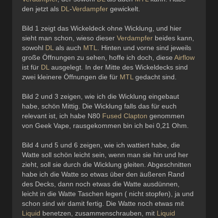
den jetzt als
DL
-
Verdampfer
gewickelt.
Bild 1 zeigt das Wickeldeck ohne Wicklung, und hier
sieht man schon, wieso dieser
Verdampfer
beides kann,
sowohl
DL
als auch
MTL
. Hinten und vorne sind jeweils
große Öffnungen zu sehen, hoffe ich doch, diese
Airflow
ist für
DL
ausgelegt. In der Mitte des Wickeldecks sind
zwei kleinere Öffnungen die für
MTL
gedacht sind.
Bild 2 und 3 zeigen, wie ich die Wicklung eingebaut
habe, schön Mittig. Die Wicklung falls das für euch
relevant ist, ich habe N80
Fused Clapton
genommen
von Geek Vape, rausgekommen bin ich bei 0,21 Ohm.
Bild 4 und 5 und 6 zeigen, wie ich wattiert habe, die
Watte soll schön leicht sein, wenn man sie hin und her
zieht, soll sie durch die Wicklung gleiten. Abgeschnitten
habe ich die Watte so etwas über den äußeren Rand
des Decks, dann noch etwas die Watte ausdünnen,
leicht in die Watte Taschen legen ( nicht stopfen), ja und
schon sind wir damit fertig. Die Watte noch etwas mit
Liquid
benetzen, zusammenschrauben, mit
Liquid