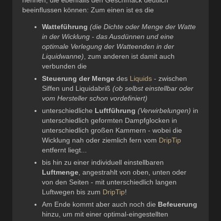
nennen, die ebenfalls den Geschmack deutlich
beeinflussen können: Zum einen ist es die
Watteführung
(die Dichte oder Menge der Watte
in der Wicklung - das Ausdünnen und eine
optimale Verlegung der Watteenden in der
Liquidwanne)
, zum anderen ist damit auch
verbunden die
Steuerung der Menge
des
Liquids
- zwischen
Siffen und Liquidabriß
(ob selbst einstellbar oder
vom Hersteller schon vordefiniert)
unterschiedliche
Luftführung
(Verwirbelungen)
in
unterschiedlich geformten Dampfglocken in
unterschiedlich großen Kammern - wobei die
Wicklung nah oder ziemlich fern vom
DripTip
entfernt liegt...
bis hin zu einer individuell einstellbaren
Luftmenge
, angestrahlt von oben, unten oder
von den Seiten - mit unterschiedlich langen
Luftwegen bis zum
DripTip
!
Am Ende kommt aber auch noch die
Befeuerung
hinzu, um mit einer optimal-eingestellten