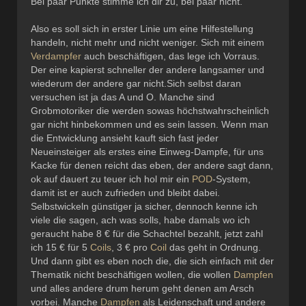
Bei paar Punkte stimme ich dir zu, bei paar nicht.
Also es soll sich in erster Linie um eine Hilfestellung
handeln, nicht mehr und nicht weniger. Sich mit einem
Verdampfer
auch beschäftigen, das lege ich Vorraus.
Der eine kapierst schneller der andere langsamer und
wiederum der andere gar nicht.Sich selbst daran
versuchen ist ja das A und O. Manche sind
Grobmotoriker die werden sowas höchstwahrscheinlich
gar nicht hinbekommen und es sein lassen. Wenn man
die Entwicklung ansieht kauft sich fast jeder
Neueinsteiger als erstes eine Einweg-Dampfe, für uns
Kacke für denen reicht das eben, der andere sagt dann,
ok auf dauert zu teuer ich hol mir ein
POD
-System,
damit ist er auch zufrieden und bleibt dabei.
Selbstwickeln günstiger ja sicher, dennoch kenne ich
viele die sagen, ach was solls, habe damals wo ich
geraucht habe 8 € für die Schachtel bezahlt, jetzt zahl
ich 15 € für 5
Coils
, 3 € pro
Coil
das geht in Ordnung.
Und dann gibt es eben noch die, die sich einfach mit der
Thematik nicht beschäftigen wollen, die wollen
Dampfen
und alles andere drum herum geht denen am Arsch
vorbei. Manche
Dampfen
als Leidenschaft und andere