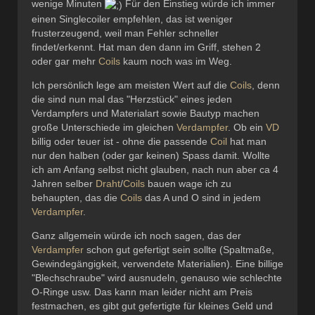
wenige Minuten
Für den Einstieg würde ich immer
einen Singlecoiler empfehlen, das ist weniger
frusterzeugend, weil man Fehler schneller
findet/erkennt. Hat man den dann im Griff, stehen 2
oder gar mehr
Coils
kaum noch was im Weg.
Ich persönlich lege am meisten Wert auf die
Coils
, denn
die sind nun mal das "Herzstück" eines jeden
Verdampfers und Materialart sowie Bautyp machen
große Unterschiede im gleichen
Verdampfer
. Ob ein
VD
billig oder teuer ist - ohne die passende
Coil
hat man
nur den halben (oder gar keinen) Spass damit. Wollte
ich am Anfang selbst nicht glauben, nach nun aber ca 4
Jahren selber
Draht
/
Coils
bauen wage ich zu
behaupten, das die
Coils
das A und O sind in jedem
Verdampfer
.
Ganz allgemein würde ich noch sagen, das der
Verdampfer
schon gut gefertigt sein sollte (Spaltmaße,
Gewindegängigkeit, verwendete Materialien). Eine billige
"Blechschraube" wird ausnudeln, genauso wie schlechte
O-Ringe usw. Das kann man leider nicht am Preis
festmachen, es gibt gut gefertigte für kleines Geld und