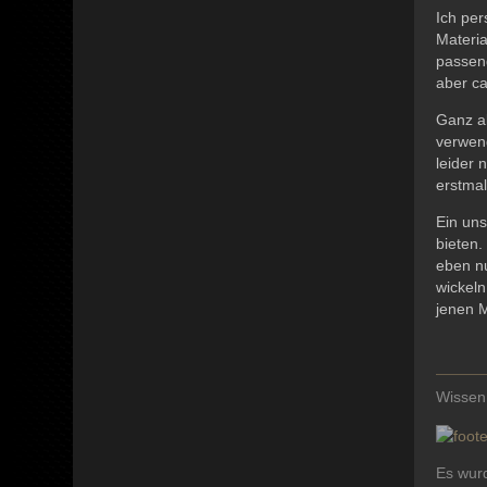
Ich per
Materi
passe
aber c
Ganz a
verwend
leider 
erstmal
Ein uns
bieten.
eben n
wickel
jenen M
Wissen
Es wurd