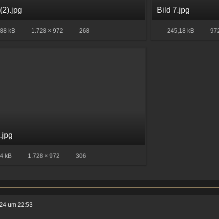
 (2).jpg
Bild 7.jpg
88 kB
1.728 × 972
268
245,18 kB
972
 .jpg
4 kB
1.728 × 972
306
024 um 22:53