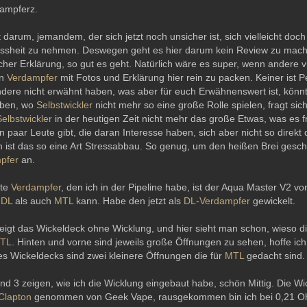
Dampferz.
 darum, jemandem, der sich jetzt noch unsicher ist, sich vielleicht doc
ssheit zu nehmen. Deswegen geht es hier darum kein Review zu machen
licher Erklärung, so gut es geht. Natürlich wäre es super, wenn andere v
en
Verdampfer
mit Fotos und Erklärung hier rein zu packen. Keiner ist Pe
dere nicht erwähnt haben, was aber für euch Erwähnenswert ist, könnt i
aben, wo
Selbstwickler
nicht mehr so eine große Rolle spielen, fragt sic
Selbstwickler
in der heutigen Zeit nicht mehr das große Etwas, was es 
n paar Leute gibt, die daran Interesse haben, sich aber nicht so direkt
h ist das so eine Art Stressabbau. So genug, um den heißen Brei gesch
pfer
an.
ste
Verdampfer
, den ich in der Pipeline habe, ist der Aqua Master V2 vo
l
DL
als auch
MTL
kann. Habe den jetzt als
DL
-
Verdampfer
gewickelt.
zeigt das Wickeldeck ohne Wicklung, und hier sieht man schon, wieso d
TL
. Hinten und vorne sind jeweils große Öffnungen zu sehen, hoffe ic
es Wickeldecks sind zwei kleinere Öffnungen die für
MTL
gedacht sind.
und 3 zeigen, wie ich die Wicklung eingebaut habe, schön Mittig. Die Wic
Clapton
genommen von Geek Vape, rausgekommen bin ich bei 0,21 O