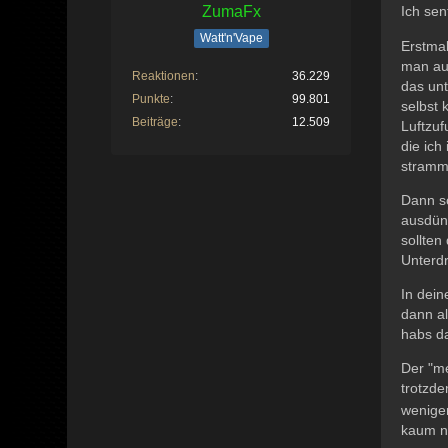
ZumaFx
Ich sen
Watt'n'Vape
Erstmal
man auc
Reaktionen
36.229
das unt
Punkte
99.801
selbst 
Beiträge
12.509
Luftzuf
die ich
stramm
Dann sc
ausdünn
sollten
Unterdr
In dein
dann al
habs da
Der "me
trotzd
weniger
kaum n