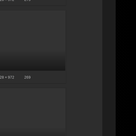
28 × 972
269