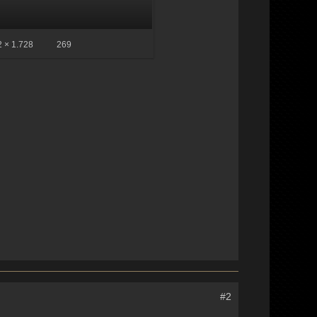
 × 1.728
269
#2