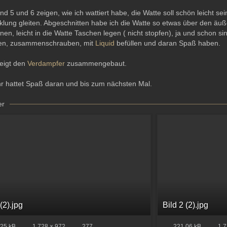
und 5 und 6 zeigen, wie ich wattiert habe, die Watte soll schön leicht se
klung gleiten. Abgeschnitten habe ich die Watte so etwas über den ä
en, leicht in die Watte Taschen legen ( nicht stopfen), ja und schon si
en, zusammenschrauben, mit
Liquid
befüllen und daran Spaß haben.
zeigt den
Verdampfer
zusammengebaut.
hr hattet Spaß daran und bis zum nächsten Mal.
er
 (2).jpg
Bild 2 (2).jpg
25 kB
1.728 × 972
277
221,06 kB
1.7