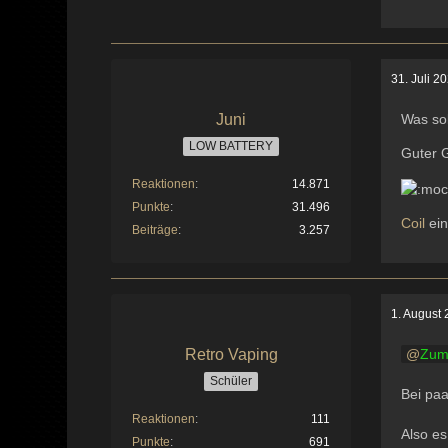
31. Juli 2
Juni
Was so
LOW BATTERY
Guter G
Reaktionen
14.871
Punkte
31.496
Coil
ein
Beiträge
3.257
1. August
Retro Vaping
Zum
Schüler
Bei paa
Reaktionen
111
Also es
Punkte
691