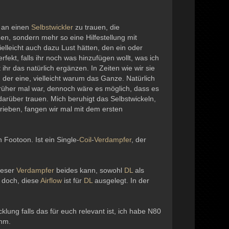
h an einen
Selbstwickler
zu trauen, die
, sondern mehr so eine Hilfestellung mit
ielleicht auch dazu Lust hätten, den ein oder
rfekt, falls ihr noch was hinzufügen wollt, was ich
hr das natürlich ergänzen. In Zeiten wie wir sie
h der eine, vielleicht warum das Ganze. Natürlich
früher mal war, dennoch wäre es möglich, dass es
 darüber trauen. Mich beruhigt das Selbstwickeln,
rieben, fangen wir mal mit dem ersten
n Footoon. Ist ein Single-
Coil
-
Verdampfer
, der
ieser
Verdampfer
beides kann, sowohl
DL
als
h doch, diese
Airflow
ist für
DL
ausgelegt. In der
klung falls das für euch relevant ist, ich habe N80
hm.