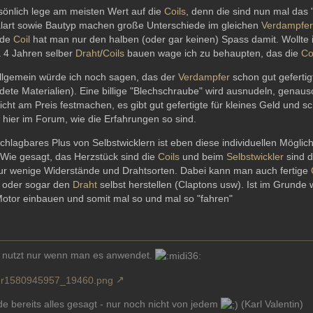
sönlich lege am meisten Wert auf die
Coils
, denn die sind nun mal das
alart sowie Bautyp machen große Unterschiede im gleichen
Verdampfer
nde
Coil
hat man nur den halben (oder gar keinen) Spass damit. Wollte 
a 4 Jahren selber
Draht
/
Coils
bauen wage ich zu behaupten, das die
Co
llgemein würde ich noch sagen, das der
Verdampfer
schon gut gefertig
ete Materialien). Eine billige "Blechschraube" wird ausnudeln, gena
nicht am Preis festmachen, es gibt gut gefertigte für kleines Geld und sc
 hier im Forum, wie die Erfahrungen so sind.
chlagbares Plus von Selbstwicklern ist eben diese individuellen Möglic
 Wie gesagt, das Herzstück sind die
Coils
und beim
Selbstwickler
sind d
ur wenige Widerstände und Drahtsorten. Dabei kann man auch fertige
n oder sogar den
Draht
selbst herstellen (Claptons usw). Ist im Grunde 
otor einbauen und somit mal so und mal so "fahren"
 nutzt nur wenn man es anwendet.
e bereits alles gesagt - nur noch nicht von jedem
(Karl Valentin)