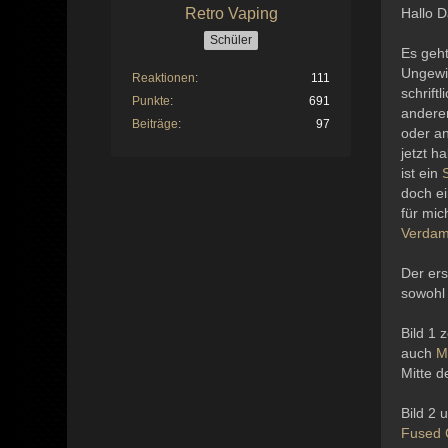
Retro Vaping
Hallo 
Schüler
Es geht
Ungewi
Reaktionen
111
schrift
Punkte
691
ander
Beiträge
97
oder an
jetzt h
ist ein
doch ei
für mic
Verdam
Der er
sowoh
Bild 1 
auch
M
Mitte d
Bild 2 
Fused 