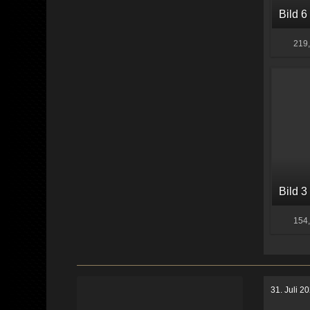
Bild 6
219,
Bild 3
154,
31. Juli 2