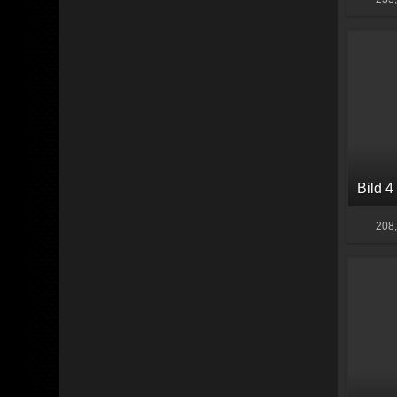
Bild 4
208,