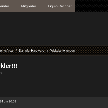
lender
Mitglieder
Liquid-Rechner
ping Area
Dampfer Hardware
Wickelanleitungen
kler!!!
58
024 um 20:58