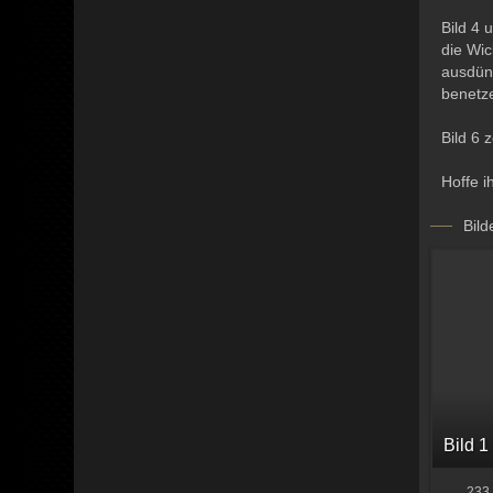
Bild 4 
die Wic
ausdünn
benetz
Bild 6 
Hoffe i
Bild
Bild 1
233,