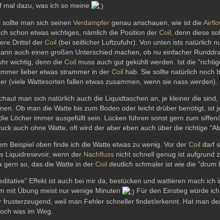
f mal dazu, was ich so meine
 sollte man sich seinen
Verdampfer
genau anschauen, wie ist die
Airfl
h schon etwas wichtiges, nämlich die Position der
Coil
, denn diese sol
ere Drittel der
Coil
(bei seitlicher Luftzufuhr). Von unten ists natürlich n
kann auch einen großen Unterschied machen, ob nu einfacher Runddrah
uhr wichtig, denn die
Coil
muss auch gut gekühlt werden. Ist die "richti
 immer lieber etwas strammer in der
Coil
hab. Sie sollte natürlich noch
er (viele Wattesorten fallen etwas zusammen, wenn sie nass werden).
haut man sich natürlich auch die Liquidtaschen an, je kleiner die sin
en. Ob man die Watte bis zum Boden oder leicht drüber benötigt, ist 
 die Löcher immer ausgefüllt sein. Lücken führen sonst gern zum siffe
uck auch ohne Watte, oft wird der aber eben auch über die richtige "A
em Beispiel oben finde ich die Watte etwas zu wenig. Vor der
Coil
darf s
s Liquidresevoir, wenn der
Nachfluss
nicht schnell genug ist aufgrund 
 gern so, das die Watte in der
Coil
deutlich schmaler ist wie die "drum
ditative" Effekt ist auch bei mir da, bestücken und wattieren mach ich 
em mit Übung meist nur wenige Minuten
Für den Einstieg würde ich
 frusterzeugend, weil man Fehler schneller findet/erkennt. Hat man d
och was im Weg.