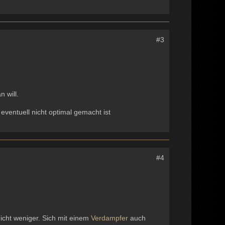
#3
 will.
eventuell nicht optimal gemacht ist
#4
 nicht weniger. Sich mit einem
Verdampfer
auch