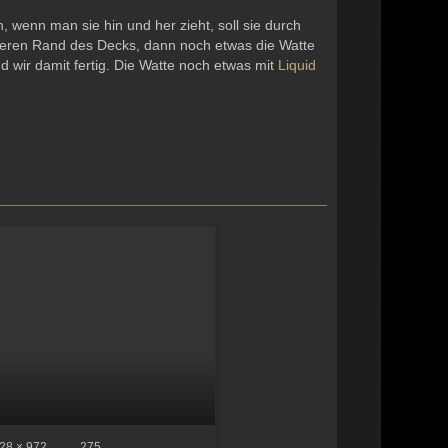
in, wenn man sie hin und her zieht, soll sie durch
ußeren Rand des Decks, dann noch etwas die Watte
nd wir damit fertig. Die Watte noch etwas mit
Liquid
28 × 972
275