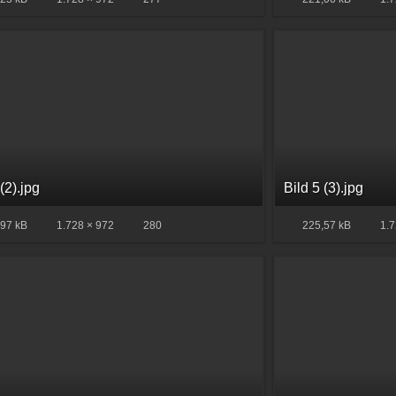
 (2).jpg
Bild 5 (3).jpg
97 kB
1.728 × 972
280
225,57 kB
1.7