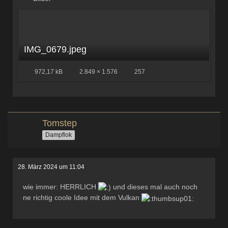
IMG_0679.jpeg
972,17 kB
2.849 × 1.576
257
Tomstep
Dampflok
28. März 2024 um 11:04
wie immer: HERRLICH
und dieses mal auch noch
ne richtig coole Idee mit dem Vulkan