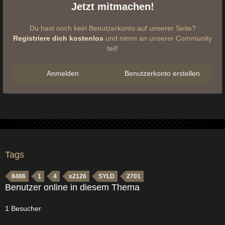
Jetzt mitmachen!
Du hast noch kein Benutzerkonto auf unserer Seite?
Registriere dich kostenlos
und nimm an unserer Community
teil!
Anmelden
Benutzerkonto erstellen
Tags
8486
1
4
x2126
SYLD
2701
Benutzer online in diesem Thema
1 Besucher