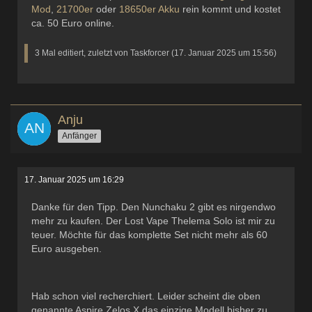
Mod
,
21700er
oder
18650er
Akku
rein kommt und kostet
ca. 50 Euro online.
3 Mal editiert, zuletzt von Taskforcer (
17. Januar 2025 um 15:56
)
Anju
Anfänger
17. Januar 2025 um 16:29
Danke für den Tipp. Den Nunchaku 2 gibt es nirgendwo
mehr zu kaufen. Der Lost Vape Thelema Solo ist mir zu
teuer. Möchte für das komplette Set nicht mehr als 60
Euro ausgeben.
Hab schon viel recherchiert. Leider scheint die oben
genannte Aspire Zelos X das einzige Modell bisher zu