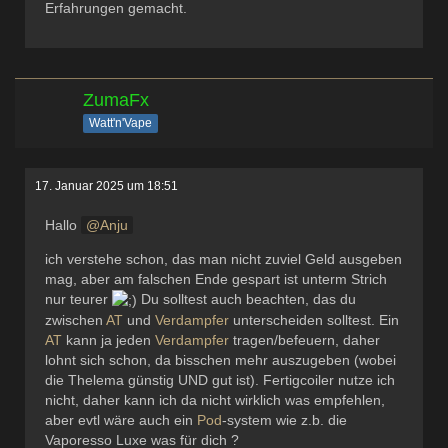
Erfahrungen gemacht.
ZumaFx
Watt'n'Vape
17. Januar 2025 um 18:51
Hallo
Anju
ich verstehe schon, das man nicht zuviel Geld ausgeben
mag, aber am falschen Ende gespart ist unterm Strich
nur teurer
Du solltest auch beachten, das du
zwischen
AT
und
Verdampfer
unterscheiden solltest. Ein
AT
kann ja jeden
Verdampfer
tragen/befeuern, daher
lohnt sich schon, da bisschen mehr auszugeben (wobei
die Thelema günstig UND gut ist). Fertigcoiler nutze ich
nicht, daher kann ich da nicht wirklich was empfehlen,
aber evtl wäre auch ein
Pod
-system wie z.b. die
Vaporesso Luxe was für dich ?