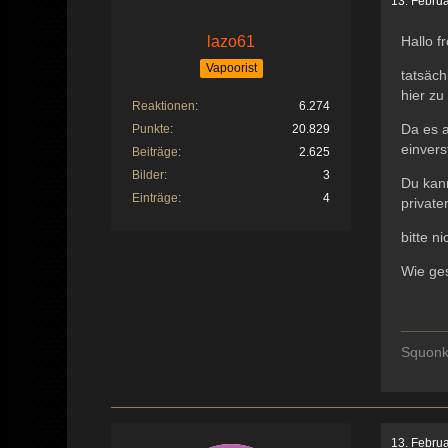
13. Febru
lazo61
Hallo fr
Vapoorist
tatsäch
hier zu
Reaktionen
6.274
Da es a
Punkte
20.829
einver
Beiträge
2.625
Bilder
3
Du kann
Einträge
4
private
bitte ni
Wie ges
Squonk
13. Febru