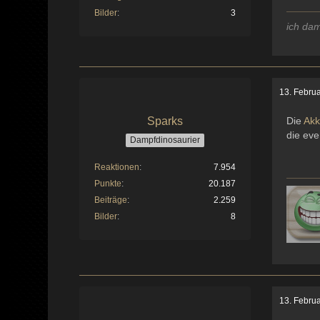
Bilder
3
ich dam
13. Febru
Sparks
Die
Ak
die eve
Dampfdinosaurier
Reaktionen
7.954
Punkte
20.187
Beiträge
2.259
Bilder
8
13. Febru