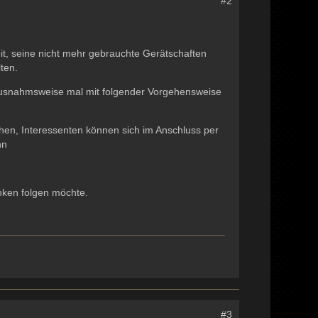
#2
keit, seine nicht mehr gebrauchte Gerätschaften
lten.
h ausnahmsweise mal mit folgender Vorgehensweise
chen, Interessenten können sich im Anschluss per
nn
nken folgen möchte.
#3