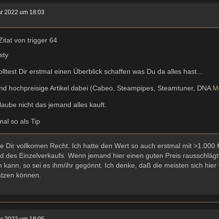
ar 2022 um 18:03
Zitat von trigger 64
sty
olltest Dir erstmal einen Überblick schaffen was Du da alles hast…
ind hochpreisige Artikel dabei (Cabeo, Steampipes, Steamtuner, DNA
M
laube nicht das jemand alles kauft.
al so als Tip
e Dir vollkomen Recht. Ich hatte den Wert so auch erstmal mit >1.000
d des Einzelverkaufs. Wenn jemand hier einen guten Preis rausschläg
kann, so sei es ihm/ihr gegönnt. Ich denke, daß die meisten sich hi
ätzen können.