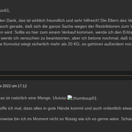
azo61,
len Dank, das ist wirklich freundlich und sehr hilfreich! Die Eltern des 
auch gerade, daß sich die ganze Sache wegen der Restriktionen zum V
ten wird. Sollte es hier zum einem Verkauf kommen, werde ich den Er
 werde ich versuchen zu beantworten, aber ich betone nochmal, daß i
 Konvolut wiegt sicherlich mehr als 20 KG, es gehören außerdem noch
ar 2022 um 17:12
as ist natürlich eine Menge. Uiuiuiui
ffe ich mal, dass alles in gute Hände kommt und auch ordentlich etwa
weise bin ich im Moment nicht so flüssig wie ich es gerne wäre. Sch