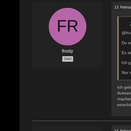
13. Febru
@fro
Du s
frosty
Es s
Gast
Ich g
Nur m
Ich geb
Aufwan
machen 
einsch