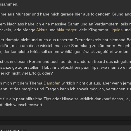
zusammen,
mme aus Münster und habe mich gerade hier aus folgendem Grund an
nem Nachlass habe ich eine massive Sammlung an Verdampfern, teils m
wickeln, jede Menge
Akkus
und
Akkuträger
, viele Kilogramm
Liquids
und
ber dampfe nicht und auch aus unserem Freundeskreis hat niemand Bed
erklärt, mich um diese wirklich massive Sammlung zu kümmern. Es geht
 der komplette Erlös soll einem wohltätigen Zweck zugeführt werden.
ist es in diesem Forum und auch auf dem anderen Board das ich gefund
sanzeige zu erstellen. Habt ihr vielleicht ein paar Tips, wie man so 
erlich nicht viel Erfolg, oder?
nn mich mit dem Thema
Dampfen
wirklich nicht gut aus, aber wenn je
dann ist das möglich und Fragen kann ich soweit möglich, versuchen z
e für ein paar hilfreiche Tips oder Hinweise wirklich dankbar! Achso
atürlich wünschenswert.