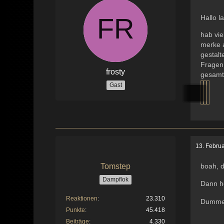
Hallo l
hab vie
merke 
gestal
Fragen
frosty
gesamte
Gast
13. Febru
Tomstep
boah, d
Dampflok
Dann ho
Reaktionen
23.310
Dummer
Punkte
45.418
Beiträge
4.330