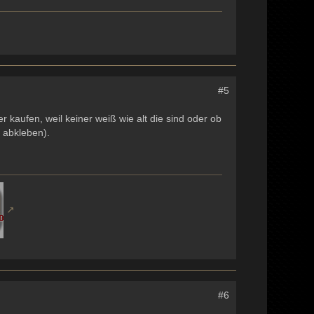
#5
r kaufen, weil keiner weiß wie alt die sind oder ob
 abkleben).
#6