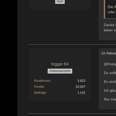
Gast
Die
A
oder
Danke f
lieber 
13. Febru
trigger 64
@frost
Ostseedampfer
Du soll
Reaktionen
3.922
Es sind
Punkte
10.047
Ich gla
Beiträge
1.141
Nur mal