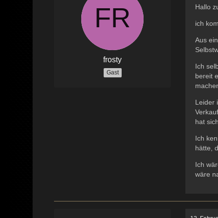
Hallo 
ich ko
Aus ei
Selbst
frosty
Ich sel
Gast
bereit 
machen,
Leider 
Verkauf
hat sich
Ich ke
hätte, 
Ich wär
wäre n