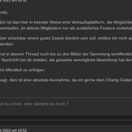
ar 2022 um 16:32
osty,
lich ist dies hier in keinster Weise eine Verkaufsplattform, die Möglich
 verkaufen, ist aktiven Mitgliedern nur als zusätzliches Feature vorbeha
ber scheinbar einem guten Zweck dienlich sein soll, erkläre ich mic
standen:
st in diesem Thread noch bis zu drei Bilder der Sammlung veröffentli
r Nachricht bei dir melden, die gesamte womögliche Abwicklung hat da
cht öffentlich zu erfolgen.
agt, dies ist eine absolute Ausnahme, da ich gerne dem Charity Geda
st du schon, oder dampfst du noch ?
ar 2022 um 16:52