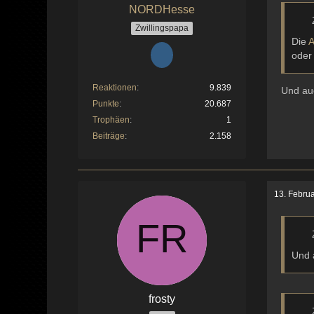
NORDHesse
Zwillingspapa
Die
A
oder
Reaktionen
9.839
Und au
Punkte
20.687
Trophäen
1
Beiträge
2.158
13. Febru
Und 
frosty