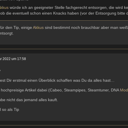
kkus
würde ich an geeigneter Stelle fachgerecht entsorgen, die wird kei
 ob die eventuell schon einen Knacks haben (vor der Entsorgung bitte 
ür den Tip, einige
Akkus
sind bestimmt noch brauchbar aber man weiß 
entsorgt.
ar 2022 um 17:58
y
test Dir erstmal einen Überblick schaffen was Du da alles hast…
 hochpreisige Artikel dabei (Cabeo, Steampipes, Steamtuner, DNA
Mod
ube nicht das jemand alles kauft.
 so als Tip