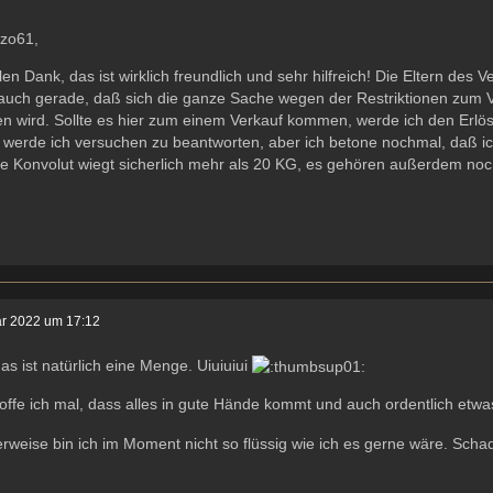
azo61,
len Dank, das ist wirklich freundlich und sehr hilfreich! Die Eltern des 
auch gerade, daß sich die ganze Sache wegen der Restriktionen zum V
ten wird. Sollte es hier zum einem Verkauf kommen, werde ich den Er
 werde ich versuchen zu beantworten, aber ich betone nochmal, daß i
 Konvolut wiegt sicherlich mehr als 20 KG, es gehören außerdem noch
ar 2022 um 17:12
as ist natürlich eine Menge. Uiuiuiui
ffe ich mal, dass alles in gute Hände kommt und auch ordentlich etwa
weise bin ich im Moment nicht so flüssig wie ich es gerne wäre. Sch