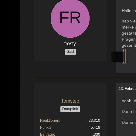
Hallo l
hab vie
merke 
gestal
Fragen
frosty
gesamte
Gast
13. Febru
Tomstep
boah, d
Dampflok
Dann ho
Reaktionen
23.310
Dummer
Punkte
45.418
Beiträge
4.330