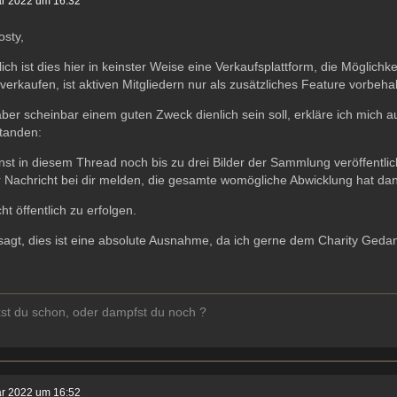
ar 2022 um 16:32
osty,
lich ist dies hier in keinster Weise eine Verkaufsplattform, die Möglich
 verkaufen, ist aktiven Mitgliedern nur als zusätzliches Feature vorbeha
ber scheinbar einem guten Zweck dienlich sein soll, erkläre ich mic
standen:
st in diesem Thread noch bis zu drei Bilder der Sammlung veröffentli
r Nachricht bei dir melden, die gesamte womögliche Abwicklung hat da
cht öffentlich zu erfolgen.
agt, dies ist eine absolute Ausnahme, da ich gerne dem Charity Geda
st du schon, oder dampfst du noch ?
ar 2022 um 16:52