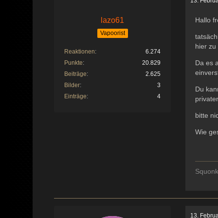
13. Febru
lazo61
Hallo fr
Vapoorist
tatsäch
hier zu
Reaktionen
6.274
Da es a
Punkte
20.829
einver
Beiträge
2.625
Bilder
3
Du kann
Einträge
4
private
bitte ni
Wie ges
Squonk
13. Febru