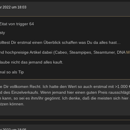
ar 2022 um 18:03
Zitat von trigger 64
sty
olltest Dir erstmal einen Überblick schaffen was Du da alles hast…
ind hochpreisige Artikel dabei (Cabeo, Steampipes, Steamtuner, DNA
M
laube nicht das jemand alles kauft.
al so als Tip
e Dir vollkomen Recht. Ich hatte den Wert so auch erstmal mit >1.000
d des Einzelverkaufs. Wenn jemand hier einen guten Preis rausschläg
kann, so sei es ihm/ihr gegönnt. Ich denke, daß die meisten sich hi
ätzen können.