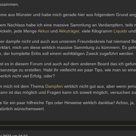
zusammen,
mme aus Münster und habe mich gerade hier aus folgendem Grund an
nem Nachlass habe ich eine massive Sammlung an Verdampfern, teils m
wickeln, jede Menge
Akkus
und
Akkuträger
, viele Kilogramm
Liquids
und
ber dampfe nicht und auch aus unserem Freundeskreis hat niemand Bed
erklärt, mich um diese wirklich massive Sammlung zu kümmern. Es geht
 der komplette Erlös soll einem wohltätigen Zweck zugeführt werden.
ist es in diesem Forum und auch auf dem anderen Board das ich gefund
sanzeige zu erstellen. Habt ihr vielleicht ein paar Tips, wie man so 
erlich nicht viel Erfolg, oder?
nn mich mit dem Thema
Dampfen
wirklich nicht gut aus, aber wenn je
dann ist das möglich und Fragen kann ich soweit möglich, versuchen z
e für ein paar hilfreiche Tips oder Hinweise wirklich dankbar! Achso
atürlich wünschenswert.