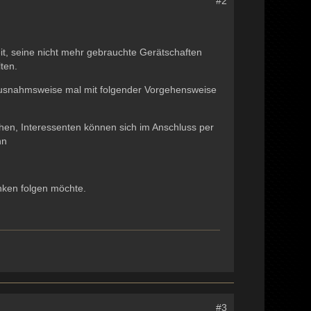
#2
keit, seine nicht mehr gebrauchte Gerätschaften
lten.
h ausnahmsweise mal mit folgender Vorgehensweise
chen, Interessenten können sich im Anschluss per
nn
nken folgen möchte.
#3