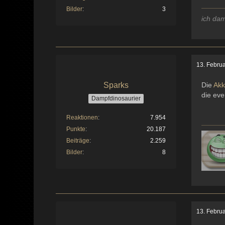
Bilder
3
ich dam
13. Febru
Sparks
Die
Ak
die eve
Dampfdinosaurier
Reaktionen
7.954
Punkte
20.187
Beiträge
2.259
Bilder
8
13. Febru