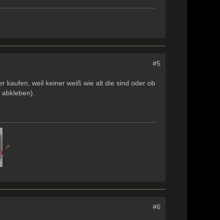
#5
r kaufen, weil keiner weiß wie alt die sind oder ob
 abkleben).
#6