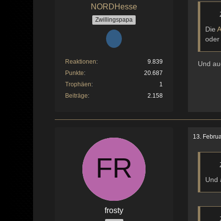
NORDHesse
Zwillingspapa
Die
A
oder
Reaktionen
9.839
Und au
Punkte
20.687
Trophäen
1
Beiträge
2.158
13. Febru
Und 
frosty