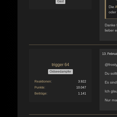
Gast
Die
A
oder
Danke f
lieber 
13. Febru
trigger 64
@frost
Ostseedampfer
Du soll
Reaktionen
3.922
Es sind
Punkte
10.047
Ich gla
Beiträge
1.141
Nur mal