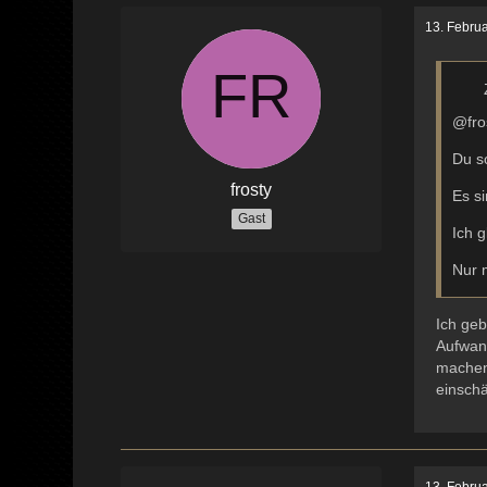
13. Febru
@fro
Du s
frosty
Es s
Gast
Ich g
Nur m
Ich geb
Aufwan
machen 
einsch