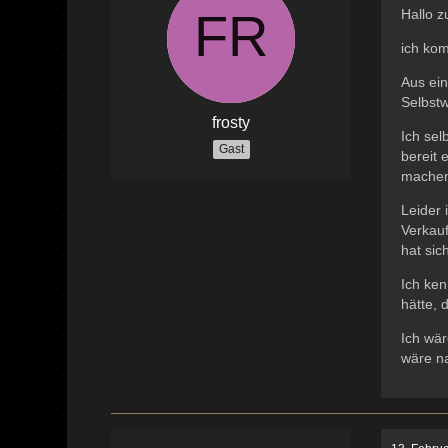
Hallo 
ich ko
Aus ei
Selbst
frosty
Ich sel
Gast
bereit 
machen,
Leider 
Verkauf
hat sich
Ich ke
hätte, 
Ich wär
wäre n