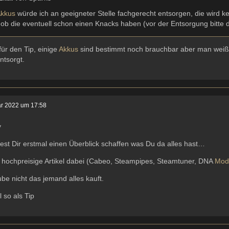
kkus
würde ich an geeigneter Stelle fachgerecht entsorgen, die wird kei
 ob die eventuell schon einen Knacks haben (vor der Entsorgung bitte 
ür den Tip, einige
Akkus
sind bestimmt noch brauchbar aber man weiß 
entsorgt.
ar 2022 um 17:58
y
test Dir erstmal einen Überblick schaffen was Du da alles hast…
 hochpreisige Artikel dabei (Cabeo, Steampipes, Steamtuner, DNA
Mod
ube nicht das jemand alles kauft.
 so als Tip