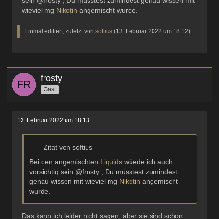
sein @frosty , Du müsstest zumindest genau wissen mit
wieviel mg
Nikotin
angemischt wurde.
Einmal editiert, zuletzt von
softius
(
13. Februar 2022 um 18:12
)
frosty
Gast
13. Februar 2022 um 18:13
Zitat von softius
Bei den angemischten
Liquids
wüede ich auch
vorsichtig sein @frosty , Du müsstest zumindest
genau wissen mit wieviel mg
Nikotin
angemischt
wurde.
Das kann ich leider nicht sagen, aber sie sind schon