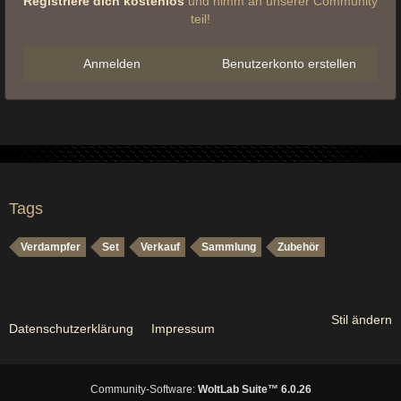
Registriere dich kostenlos
und nimm an unserer Community
teil!
Anmelden
Benutzerkonto erstellen
Tags
Verdampfer
Set
Verkauf
Sammlung
Zubehör
Stil ändern
Datenschutzerklärung
Impressum
Community-Software:
WoltLab Suite™ 6.0.26