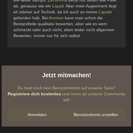
wie lieber dampft. Ein
Aroma
deckt nur selten alle Fälle
ab, genauso wie ein
Liquid
. Aber mein Augenmerk liegt
eh stärker auf Technik, da ich auch so meine
Liquids
gefunden hab. Bei
Aromen
kann man schon die
Bestandteile qualitativ bewerten, aber wie es wem
schmeckt oder auch nicht, eben leider nicht allgemein
Bewerten, immer nur für sich selbst.
Jetzt mitmachen!
Du hast noch kein Benutzerkonto auf unserer Seite?
Registriere dich kostenlos
und nimm an unserer Community
teil!
Anmelden
Benutzerkonto erstellen