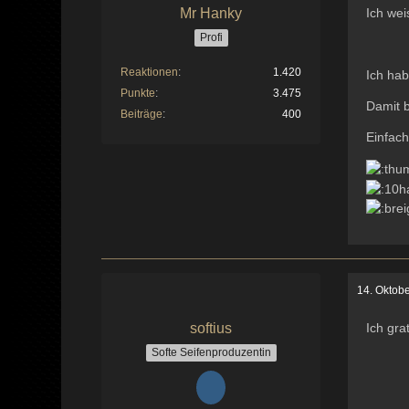
Mr Hanky
Ich wei
Profi
Reaktionen
1.420
Ich hab
Punkte
3.475
Damit b
Beiträge
400
Einfach
14. Oktob
softius
Ich gra
Softe Seifenproduzentin