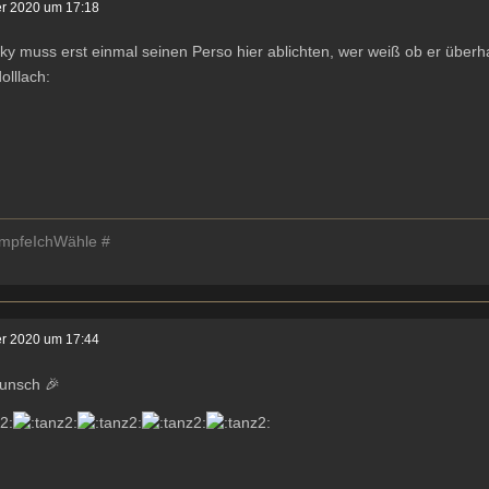
er 2020 um 17:18
y muss erst einmal seinen Perso hier ablichten, wer weiß ob er überh
mpfeIchWähle #
er 2020 um 17:44
unsch 🎉