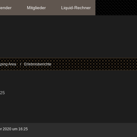
lender
Mitglieder
Liquid-Rechner
ping Area
Erlebnisberichte
:25
er 2020 um 16:25