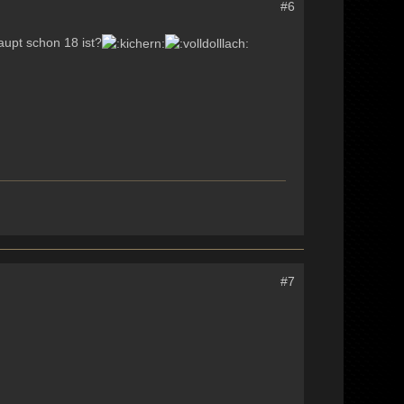
#6
aupt schon 18 ist?
#7