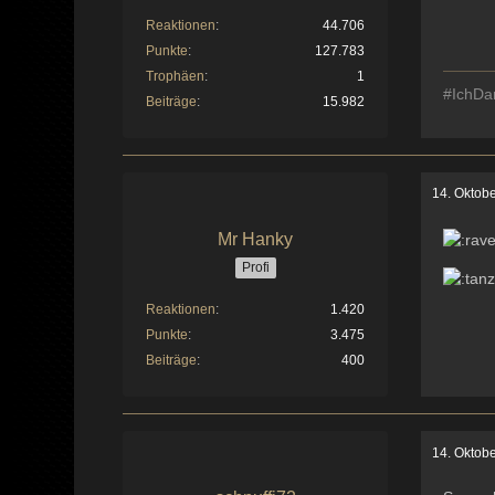
Reaktionen
44.706
Punkte
127.783
Trophäen
1
#IchDa
Beiträge
15.982
14. Oktob
Mr Hanky
Profi
Reaktionen
1.420
Punkte
3.475
Beiträge
400
14. Oktob