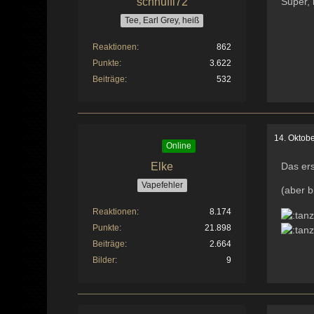
schnuffi72
Super, 
Tee, Earl Grey, heiß
Reaktionen
862
Punkte
3.622
Beiträge
532
14. Oktob
Online
Elke
Das er
Vapefehler
(aber b
Reaktionen
8.174
Punkte
21.898
Beiträge
2.664
Bilder
9