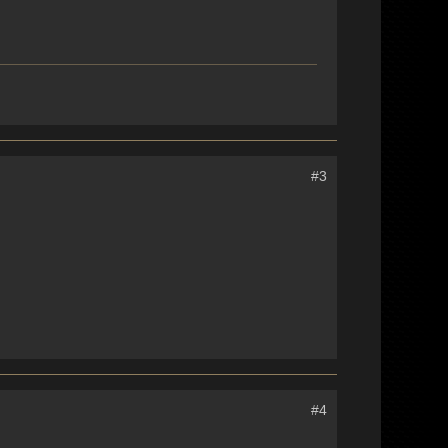
#3
#4