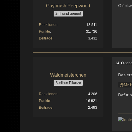
Guybrush Peepwood
Glückwu
2ml sind genug!
Reaktionen
13.511
Punkte
31.736
Beiträge
3.432
14. Oktob
Waldmeisterchen
Das ers
Berliner Pflanze
Mr 
Reaktionen
4.206
Dafür h
Punkte
16.921
Beiträge
2.493