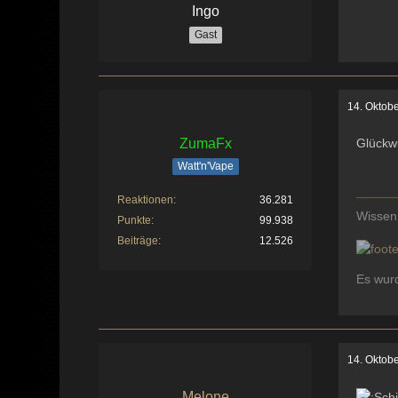
Ingo
Gast
14. Oktob
ZumaFx
Glückwu
Watt'n'Vape
Reaktionen
36.281
Wissen
Punkte
99.938
Beiträge
12.526
Es wurd
14. Oktob
Melone