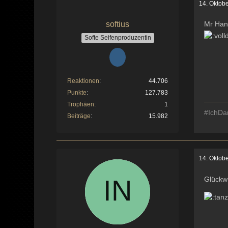
14. Oktob
softius
Mr Hank
Softe Seifenproduzentin
Reaktionen
44.706
Punkte
127.783
Trophäen
1
#IchDa
Beiträge
15.982
14. Oktob
Glückw