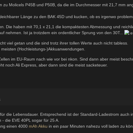
iven zu Molicels P45B und P50B, da die im Durchmesser mit 21,7 mm a
rgleichbarer Länge zu den BAK 45D und kucken, ob es irgenwo proble
en. Die haben mit 70,1 x 21,1 die kompaktesten Abmessung und reichli
uf nehmen. Ist ja trotzdem ein ordentlicher Sprung von den 30T...
cht viel getan und die sind trotz ihrer tollen Werte auch nicht tabless.
ie meisten (Hochleistungs-)Akkuanwendungen.
en im EU-Raum nach wie vor bei nkon. Sind dann aber meist beschrän
ht noch Ali Express, aber dann sind die meist sacketeuer.
4
er für die Lebensdauer. Entsprechend ist der Standard-Ladestrom auc
 - die EVE 40PL sogar für 25 A.
llung einen 4000
mAh
Akku
in ein paar Minuten nahezu voll laden zu könn