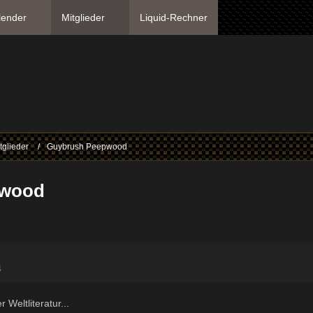
lender
Mitglieder
Liquid-Rechner
tglieder
Guybrush Peepwood
pwood
4
Weltliteratur...