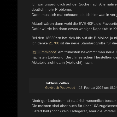
Ich war ursprünglich auf der Suche nach Alternat
deutlich mehr Probleme.
Dann muss ich mal schauen, ob ich hier was in ve
Aktuell wären dann wohl die EVE 40PL die Favourit
Dafür würde ich dann etwas weniger Kapazität in Ka
Bei den 18650ern hat sich bis auf die B-Molicel ja ni
Ich denke
21700
ist die neue Standardgröße für d
Gummiboot
Am frühesten bekommt man neue Zell
nächsten Lieferung. Bei chinesischen Herstellern ge
Akkuteile zieht dann (vielleicht) nach.
Tabless Zellen
Guybrush Peepwood
13. Februar 2025 um 15:2
Niedriger Ladestrom ist natürlich wesentlich bess
Die meisten sind aber auch für über 10A zugelassen
Liefert halt (noch) kein Ladegerät, aber die Vorste