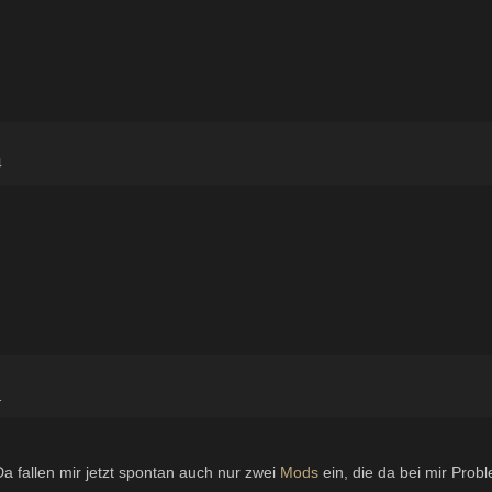
4
1
Da fallen mir jetzt spontan auch nur zwei
Mods
ein, die da bei mir Pro