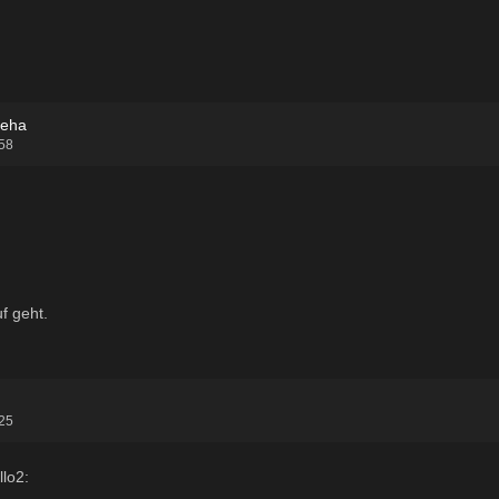
Reha
:58
f geht.
:25