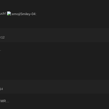
euch!
0:12
…
:14
ot MR…