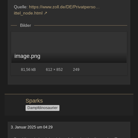
Quelle:
https://www.zoll.de/DE/Privatperso…
ittel_node.html
Bilder
image.png
81,56 kB
612 × 852
249
Sparks
Dampfdinosaurier
3. Januar 2025 um 04:29