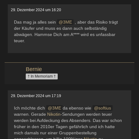
29. Dezember 2024 um 16:20
Das mag ja alles sein
3ME
, aber das Risiko trägt
der Käufer und muss es dann auch selbständig
abwägen. Hammse Dich am A**** wird es unfassbar
teuer.
Bernie
† In Memoriam †
29. Dezember 2024 um 17:19
Ich möchte dich
3ME
da ebenso wie
softius
warnen. Gerade
Nikotin
-Sendungen werden teuer
werden bei Aufdeckung des Absenders. Das war schon
früher in den 2010er Tagen gefährlich und ich hatte
mich damals nur einer Gruppenbestellung
angeschlossen, um billig 100%iges
Nikotin
zu