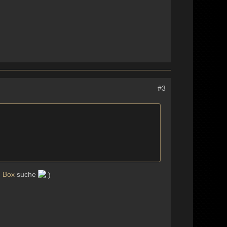
#3
n
Box
suche