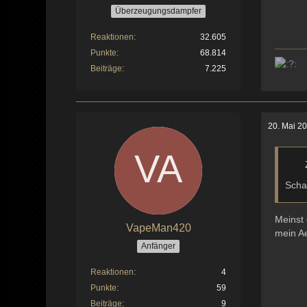
Überzeugungsdampfer
Reaktionen
32.605
Punkte
68.814
Beiträge
7.225
20. Mai 2
Scha
Meinst 
VapeMan420
mein A
Anfänger
Reaktionen
4
Punkte
59
Beiträge
9