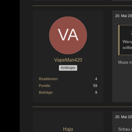
20. Mai 2
Waru
sollt
VapeMan420
Muss ni
Anfänger
Reaktionen
4
Punkte
59
Beiträge
9
20. Mai 2
Hajo
Schau 