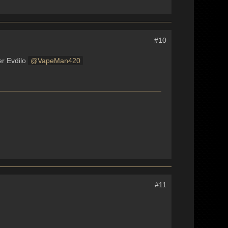
#10
er Evdilo
VapeMan420
#11