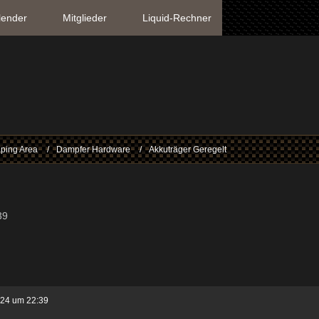
lender
Mitglieder
Liquid-Rechner
ping Area
Dampfer Hardware
Akkuträger Geregelt
39
024 um 22:39