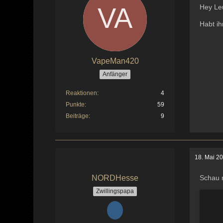
Hey Leu
Habt ih
VapeMan420
Anfänger
Reaktionen
4
Punkte
59
Beiträge
9
18. Mai 2
NORDHesse
Schau 
Zwillingspapa