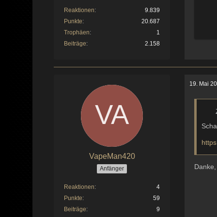
Reaktionen
9.839
Punkte
20.687
Trophäen
1
Beiträge
2.158
19. Mai 2
Scha
http
VapeMan420
Danke,
Anfänger
Reaktionen
4
Punkte
59
Beiträge
9