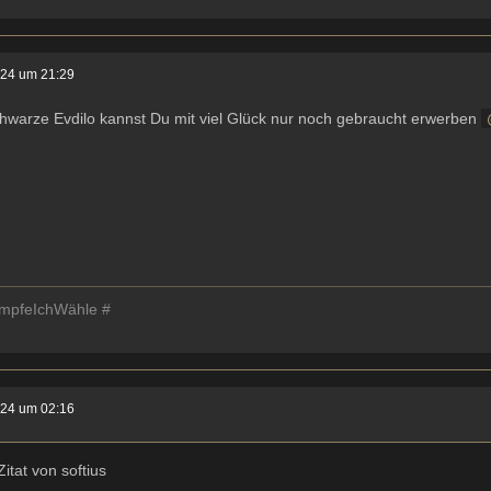
024 um 21:29
hwarze Evdilo kannst Du mit viel Glück nur noch gebraucht erwerben
mpfeIchWähle #
024 um 02:16
Zitat von softius