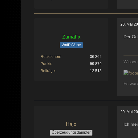
20. Mai 2
ZumaFx
Der Odi
Watt'n'Vape
Reaktionen
36.262
Wissen
Punkte
99.879
Beiträge
12.518
Es wurd
20. Mai 2
Hajo
Ich mei
Überzeugungsdampfer