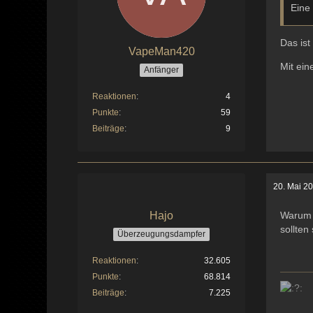
Eine
Das ist
VapeMan420
Mit ein
Anfänger
Reaktionen
4
Punkte
59
Beiträge
9
20. Mai 2
Hajo
Warum 
sollten
Überzeugungsdampfer
Reaktionen
32.605
Punkte
68.814
Beiträge
7.225