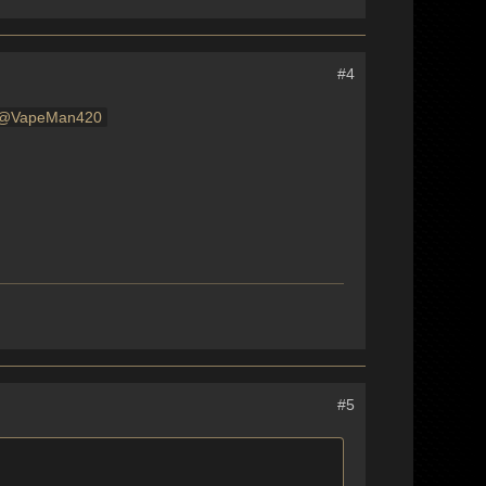
#4
VapeMan420
#5