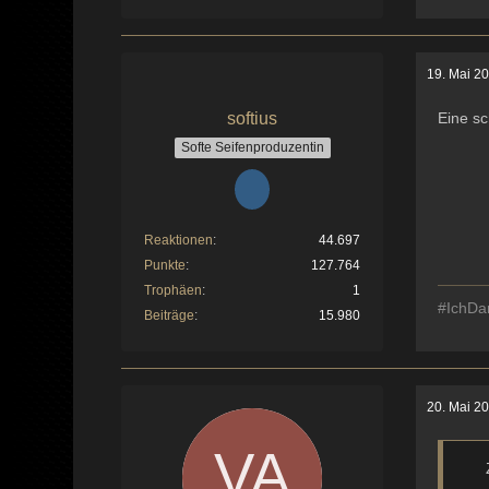
19. Mai 2
softius
Eine sc
Softe Seifenproduzentin
Reaktionen
44.697
Punkte
127.764
Trophäen
1
#IchDa
Beiträge
15.980
20. Mai 2