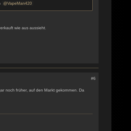
n
VapeMan420
erkauft wie aus aussieht.
#6
ogar noch früher, auf den Markt gekommen. Da