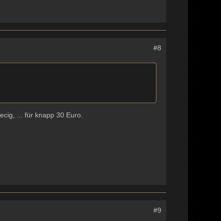
#8
ecig, ... für knapp 30 Euro.
#9