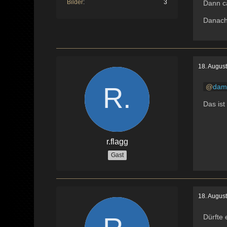
Bilder
3
Dann ca
Danach 
18. Augus
dam
Das ist
r.flagg
Gast
18. Augus
Dürfte 