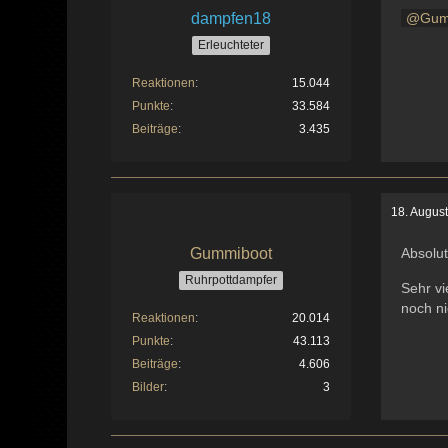
dampfen18
Gum
Erleuchteter
Reaktionen
15.044
Punkte
33.584
Beiträge
3.435
18. Augus
Gummiboot
Absolu
Ruhrpottdampfer
Sehr vi
noch ni
Reaktionen
20.014
Punkte
43.113
Beiträge
4.606
Bilder
3