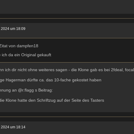
t 2024 um 18:09
Zitat von dampfen18
ich da ein Original gekauft
n ich dir nicht ohne weiteres sagen - die Klone gab es bei 2fdeal, focal
rge Hagerman dürfte ca. das 10-fache gekostet haben
hnung an @r.flagg s Beitrag:
die Klone hatte den Schriftzug auf der Seite des Tasters
t 2024 um 18:14