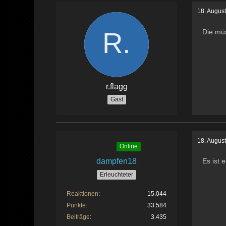
18. Augus
Die mü
r.flagg
Gast
18. Augus
Online
dampfen18
Es ist 
Erleuchteter
Reaktionen
15.044
Punkte
33.584
Beiträge
3.435