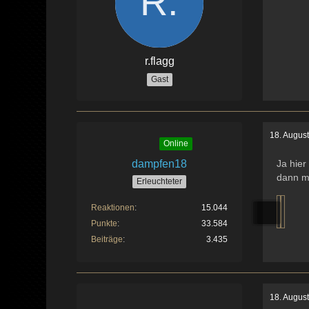
r.flagg
Gast
18. Augus
Online
dampfen18
Ja hier
dann m
Erleuchteter
Reaktionen
15.044
Punkte
33.584
Beiträge
3.435
18. Augus