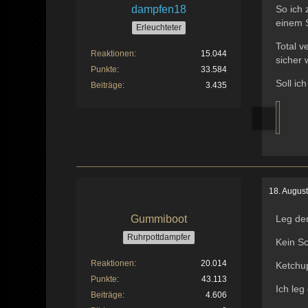
dampfen18
So ich 
einem S
Erleuchteter
Total v
Reaktionen
15.044
sicher 
Punkte
33.584
Soll ic
Beiträge
3.435
18. Augus
Gummiboot
Leg de
Ruhrpottdampfer
Kein Sc
Reaktionen
20.014
Ketchup
Punkte
43.113
Ich leg
Beiträge
4.606