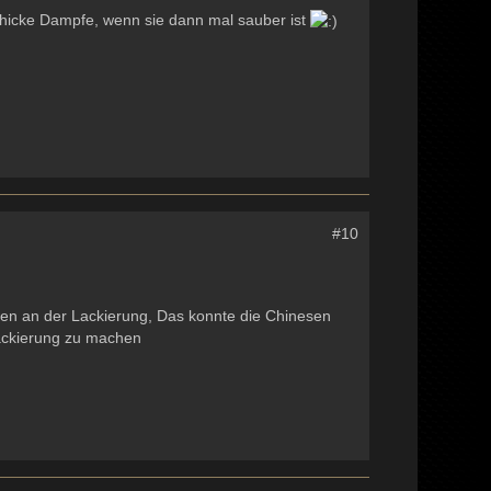
 schicke Dampfe, wenn sie dann mal sauber ist
#10
enen an der Lackierung, Das konnte die Chinesen
Lackierung zu machen