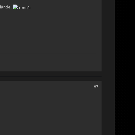
 Hände.
#7