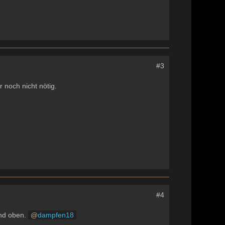
#3
 noch nicht nötig.
#4
und oben.
dampfen18