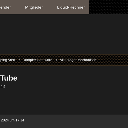
lender
Mitglieder
Liquid-Rechner
ping Area
Dampfer Hardware
Akkuträger Mechanisch
 Tube
:14
t 2024 um 17:14