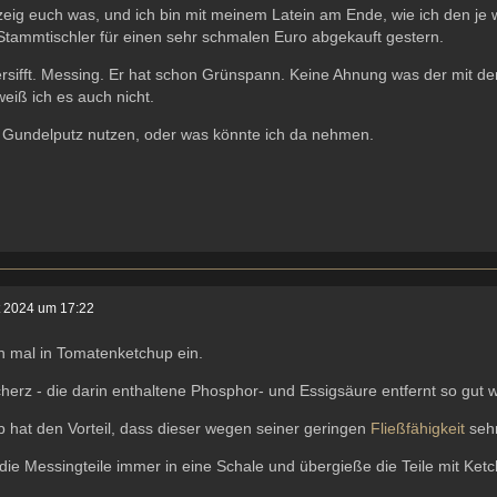
zeig euch was, und ich bin mit meinem Latein am Ende, wie ich den je 
tammtischler für einen sehr schmalen Euro abgekauft gestern.
ersifft. Messing. Er hat schon Grünspann. Keine Ahnung was der mit d
weiß ich es auch nicht.
h Gundelputz nutzen, oder was könnte ich da nehmen.
t 2024 um 17:22
n mal in Tomatenketchup ein.
herz - die darin enthaltene Phosphor- und Essigsäure entfernt so gut wi
 hat den Vorteil, dass dieser wegen seiner geringen
Fließfähigkeit
sehr
 die Messingteile immer in eine Schale und übergieße die Teile mit Ketc