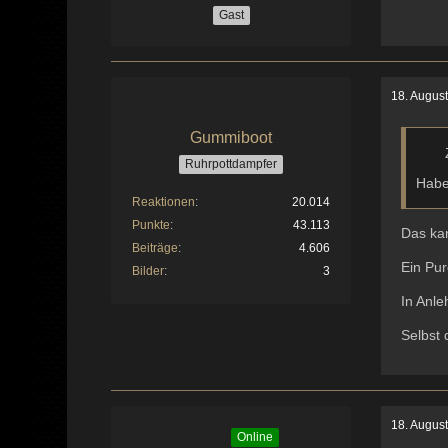
Gast
18. Augus
Gummiboot
Ruhrpottdampfer
Habe 
Reaktionen
20.014
Punkte
43.113
Das kan
Beiträge
4.606
Ein Pu
Bilder
3
In Anle
Selbst 
18. Augus
Online