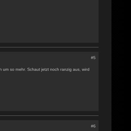
#5
ch um so mehr. Schaut jetzt noch ranzig aus, wird
#6