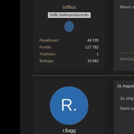
softius
Nimm a
Softe Seifenproduzentin
Reaktionen
44.705
Punkte
127.782
Trophäen
1
#IchDa
Beiträge
15.982
18. Augus
Ja zeig
Steht s
r.flagg