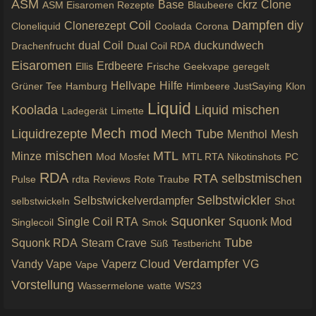
ASM
Base
ckrz
Clone
ASM Eisaromen Rezepte
Blaubeere
Coil
Dampfen
diy
Clonerezept
Cloneliquid
Coolada
Corona
dual Coil
duckundwech
Drachenfrucht
Dual Coil RDA
Eisaromen
Erdbeere
Ellis
Frische
Geekvape
geregelt
Hellvape
Hilfe
Grüner Tee
Hamburg
Himbeere
JustSaying
Klon
Liquid
Koolada
Liquid mischen
Ladegerät
Limette
Mech mod
Liquidrezepte
Mech Tube
Menthol
Mesh
mischen
MTL
Minze
Mod
Mosfet
MTL RTA
Nikotinshots
PC
RDA
RTA
selbstmischen
Pulse
rdta
Reviews
Rote Traube
Selbstwickler
Selbstwickelverdampfer
selbstwickeln
Shot
Squonker
Single Coil RTA
Squonk Mod
Singlecoil
Smok
Tube
Squonk RDA
Steam Crave
Süß
Testbericht
Verdampfer
Vandy Vape
Vaperz Cloud
VG
Vape
Vorstellung
Wassermelone
watte
WS23