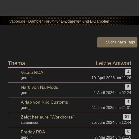
Vapoo.de | Dampfer Forum für E-Zigaretten und E-Dampfen
Suche nach Tags
Thema
Letzte Antwort
Vecna RDA
4
gerd_r
19. April 2026 um 11:26
Nar8 von NarMods
5
gerd_r
2. April 2026 um 02:24
Airlab von Kilic Customs
4
gerd_r
11. Juni 2025 um 21:31
Zeigt her eure "Workhorse"
81
steamriser
25. Juni 2024 um 12:44
Freddy RDA
6
gerd_r
7. Mai 2024 um 21:16