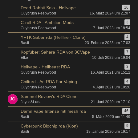
Dead Rabbit Solo - Hellvape
16
Guybrush Peepwood
16. März 2024 um 21:07
C-roll RDA - Ambition Mods
3
Guybrush Peepwood
7. Juni 2023 um 18:54
YFTK Saber rda (Hellfire - Clone)
4
Basti
23. Februar 2023 um 17:03
Kopfüber: Sahara RDA von 3CVape
7
Elke
10. Juli 2022 um 19:04
Hellvape - Hellbeast RDA
3
Guybrush Peepwood
16. April 2021 um 15:12
Coilturd - An RDA For Vaping
4
Guybrush Peepwood
4. April 2021 um 10:20
Sammel Review's RDA Clone
Joyce&Luna
21. Juni 2020 um 17:10
Damn Vape Intense mtl mesh rda
46
Basti
5. März 2020 um 11:49
Cyberpunk Biochip rda (Klon)
9
Basti
19. Januar 2020 um 19:17