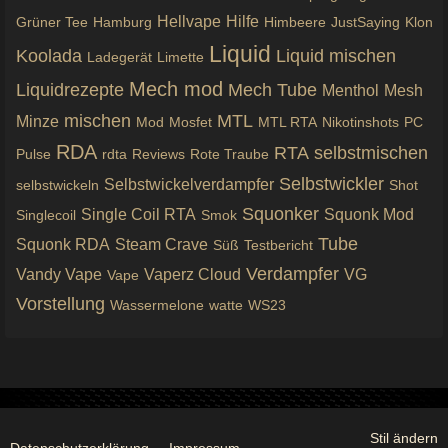
Hellvape
Hilfe
Grüner Tee
Hamburg
Himbeere
JustSaying
Klon
Liquid
Koolada
Liquid mischen
Ladegerät
Limette
Mech mod
Liquidrezepte
Mech Tube
Menthol
Mesh
mischen
MTL
Minze
Mod
Mosfet
MTL RTA
Nikotinshots
PC
RDA
RTA
selbstmischen
Pulse
rdta
Reviews
Rote Traube
Selbstwickler
Selbstwickelverdampfer
selbstwickeln
Shot
Squonker
Single Coil RTA
Squonk Mod
Singlecoil
Smok
Tube
Squonk RDA
Steam Crave
Süß
Testbericht
Verdampfer
Vandy Vape
Vaperz Cloud
VG
Vape
Vorstellung
Wassermelone
watte
WS23
Stil ändern