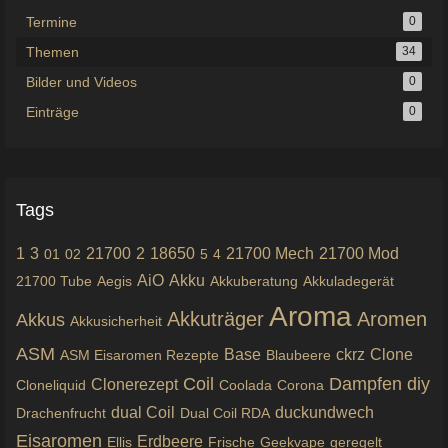
Termine
0
Themen
34
Bilder und Videos
0
Einträge
0
Tags
1
3
21700
2
18650
21700 Mech
21700 Mod
01
02
5
4
AiO
Akku
21700 Tube
Aegis
Akkuberatung
Akkuladegerät
Aroma
Akkuträger
Aromen
Akkus
Akkusicherheit
ASM
Base
ckrz
Clone
ASM Eisaromen Rezepte
Blaubeere
Coil
Dampfen
diy
Clonerezept
Cloneliquid
Coolada
Corona
dual Coil
duckundwech
Drachenfrucht
Dual Coil RDA
Eisaromen
Erdbeere
Ellis
Frische
Geekvape
geregelt