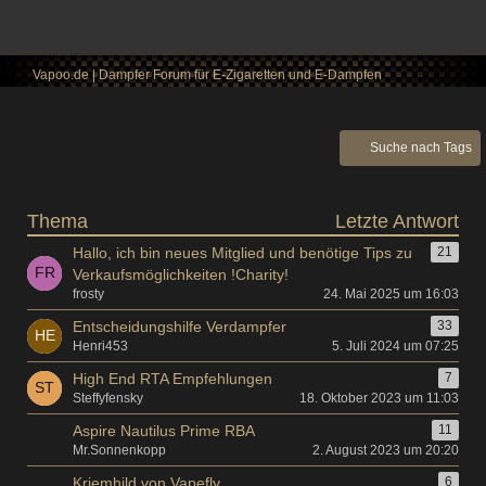
Vapoo.de | Dampfer Forum für E-Zigaretten und E-Dampfen
Suche nach Tags
Thema
Letzte Antwort
Hallo, ich bin neues Mitglied und benötige Tips zu
21
Verkaufsmöglichkeiten !Charity!
frosty
24. Mai 2025 um 16:03
Entscheidungshilfe Verdampfer
33
Henri453
5. Juli 2024 um 07:25
High End RTA Empfehlungen
7
Steffyfensky
18. Oktober 2023 um 11:03
Aspire Nautilus Prime RBA
11
Mr.Sonnenkopp
2. August 2023 um 20:20
Kriemhild von Vapefly
6