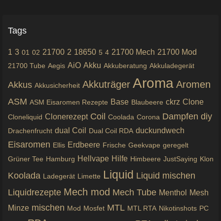
Tags
1
3
21700
2
18650
21700 Mech
21700 Mod
01
02
5
4
AiO
Akku
21700 Tube
Aegis
Akkuberatung
Akkuladegerät
Aroma
Akkuträger
Aromen
Akkus
Akkusicherheit
ASM
Base
ckrz
Clone
ASM Eisaromen Rezepte
Blaubeere
Coil
Dampfen
diy
Clonerezept
Cloneliquid
Coolada
Corona
dual Coil
duckundwech
Drachenfrucht
Dual Coil RDA
Eisaromen
Erdbeere
Ellis
Frische
Geekvape
geregelt
Hellvape
Hilfe
Grüner Tee
Hamburg
Himbeere
JustSaying
Klon
Liquid
Koolada
Liquid mischen
Ladegerät
Limette
Mech mod
Liquidrezepte
Mech Tube
Menthol
Mesh
mischen
MTL
Minze
Mod
Mosfet
MTL RTA
Nikotinshots
PC