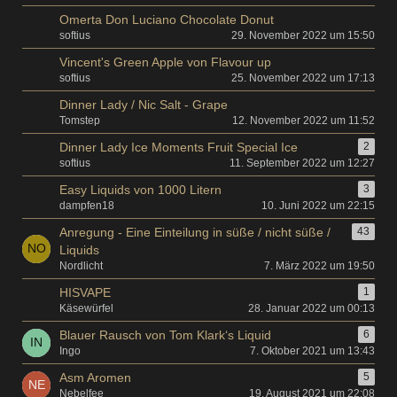
Omerta Don Luciano Chocolate Donut
softius
29. November 2022 um 15:50
Vincent's Green Apple von Flavour up
softius
25. November 2022 um 17:13
Dinner Lady / Nic Salt - Grape
Tomstep
12. November 2022 um 11:52
Dinner Lady Ice Moments Fruit Special Ice
2
softius
11. September 2022 um 12:27
Easy Liquids von 1000 Litern
3
dampfen18
10. Juni 2022 um 22:15
Anregung - Eine Einteilung in süße / nicht süße /
43
Liquids
Nordlicht
7. März 2022 um 19:50
HISVAPE
1
Käsewürfel
28. Januar 2022 um 00:13
Blauer Rausch von Tom Klark‘s Liquid
6
Ingo
7. Oktober 2021 um 13:43
Asm Aromen
5
Nebelfee
19. August 2021 um 22:08