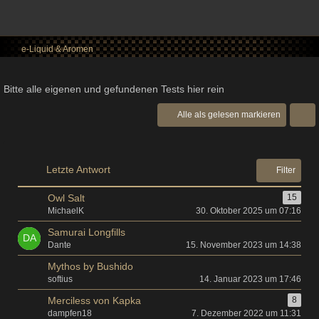
e-Liquid & Aromen
Bitte alle eigenen und gefundenen Tests hier rein
Alle als gelesen markieren
Letzte Antwort
Filter
Owl Salt
15
MichaelK
30. Oktober 2025 um 07:16
Samurai Longfills
Dante
15. November 2023 um 14:38
Mythos by Bushido
softius
14. Januar 2023 um 17:46
Merciless von Kapka
8
dampfen18
7. Dezember 2022 um 11:31