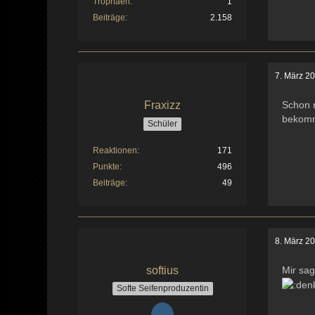
Trophäen
1
Beiträge
2.158
7. März 2
Fraxizz
Schon r
bekomm
Schüler
Reaktionen
171
Punkte
496
Beiträge
49
8. März 2
softius
Mir sa
Softe Seifenproduzentin