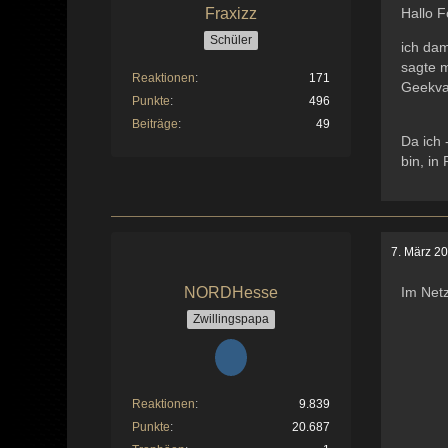
Fraxizz
Hallo 
Schüler
ich da
sagte 
Reaktionen
171
Geekva
Punkte
496
Beiträge
49
Da ich
bin, in
7. März 2
NORDHesse
Im Net
Zwillingspapa
Reaktionen
9.839
Punkte
20.687