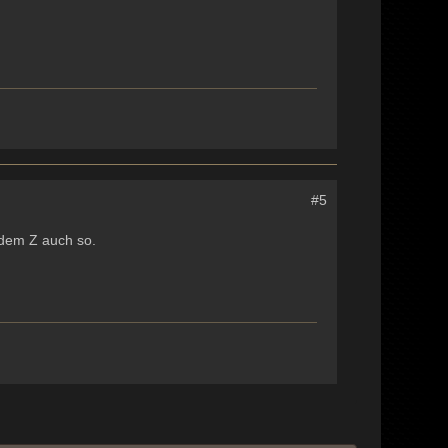
#5
 dem Z auch so.