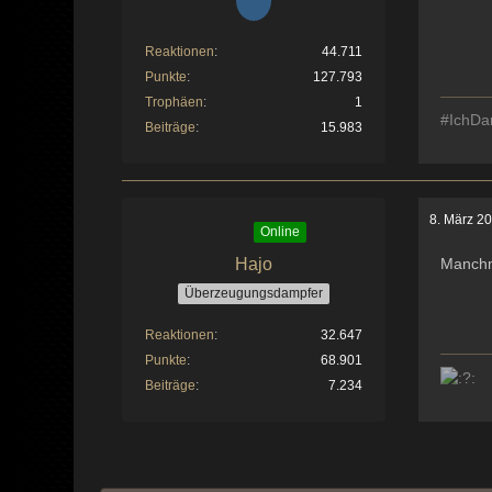
Reaktionen
44.711
Punkte
127.793
Trophäen
1
#IchDa
Beiträge
15.983
8. März 2
Online
Hajo
Manchm
Überzeugungsdampfer
Reaktionen
32.647
Punkte
68.901
Beiträge
7.234