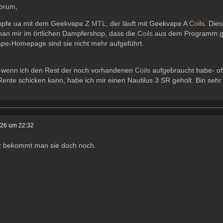
Forum,
mpfe ua mit dem Geekvape Z
MTL
, der läuft mit Geekvape A
Coils
. Die
man mir im örtlichen Dampfershop, dass die
Coils
aus dem Programm ge
pe-Homepage sind sie nicht mehr aufgeführt.
 -wenn ich den Rest der noch vorhandenen
Coils
aufgebraucht habe- o
 Rente schicken kann, habe ich mir einen Nautilus 3 SR geholt. Bin seh
026 um 22:32
z bekommt man sie doch noch.