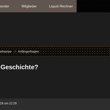
lender
Mitglieder
Liquid-Rechner
artrampe
Anfängerfragen
t Geschichte?
026 um 22:29