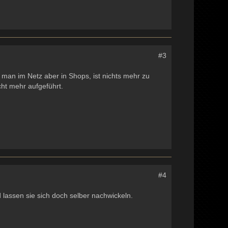
#3
 man im Netz aber in Shops, ist nichts mehr zu
ht mehr aufgeführt.
#4
 lassen sie sich doch selber nachwickeln.