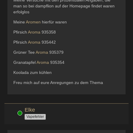
Meine Versuche mit den prozentualen Angaben, die
man so bei dampflion auf der Homepage findet waren
erfolglos
Meine
Aromen
hierfür waren
Pfirsich
Aroma
935358
Pfirsich
Aroma
935442
Grüner Tee
Aroma
935379
Granatapfel
Aroma
935354
Koolada zum kühlen
Freu mich auf eure Anregungen zu dem Thema
Elke
Online
Vapefehler