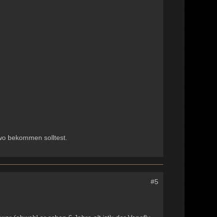
wo bekommen solltest.
#5