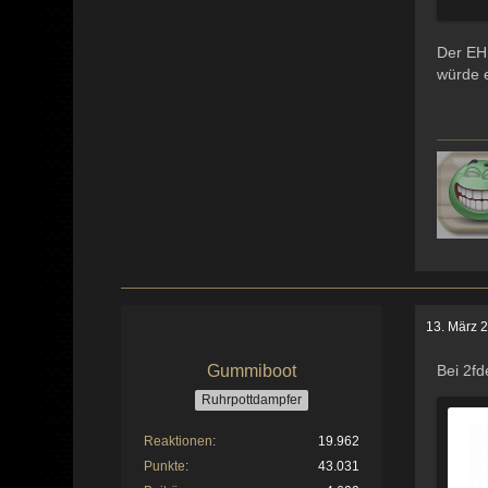
Der EHP
würde 
13. März 
Gummiboot
Bei 2fd
Ruhrpottdampfer
Reaktionen
19.962
Punkte
43.031