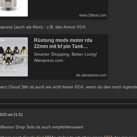
www.2fdeal.com
express (auch als Klon) - z.B. den Armor
RDA
Rüstung mods motor rda
22mm mit bf pin Tank
Zerstäuber 510 gewinde 316ss
Smarter Shopping, Better Living!
vape Zerstäuber Single Coil
Aliexpress.com
holt rda zerstäuber -
AliExpress 44
de.aliexpress.com
erz Cloud Sith ist auch ein echt feiner
RDA
, wenn du den noch irgend
2025 um 21:51
iflavour Drop Solo ist auch empfehlenswert.