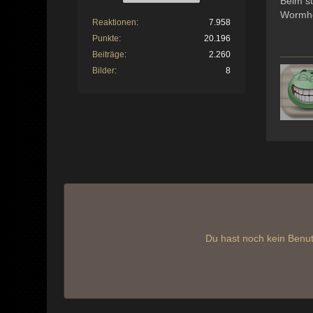
Beim s
Wormh
Reaktionen
7.958
Punkte
20.196
Beiträge
2.260
Bilder
8
Du hast noch kein Benut