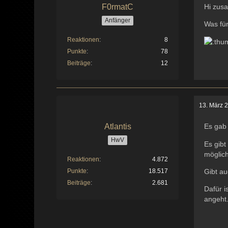
F0rmatC
Hi zu
Anfänger
Was fü
Reaktionen
8
Punkte
78
Beiträge
12
13. März 
Atlantis
Es gab
HwV
Es gib
möglic
Reaktionen
4.872
Punkte
18.517
Gibt a
Beiträge
2.681
Dafür i
angeht