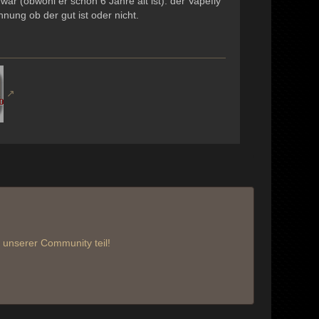
war (obwohl er schon 6 Jahre alt ist): der Vapefly
nung ob der gut ist oder nicht.
unserer Community teil!