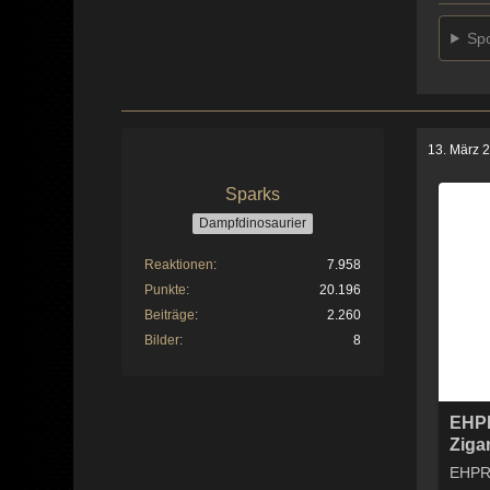
Spo
13. März 
Sparks
Dampfdinosaurier
Reaktionen
7.958
Punkte
20.196
Beiträge
2.260
Bilder
8
EHPR
Zigar
EHPRO