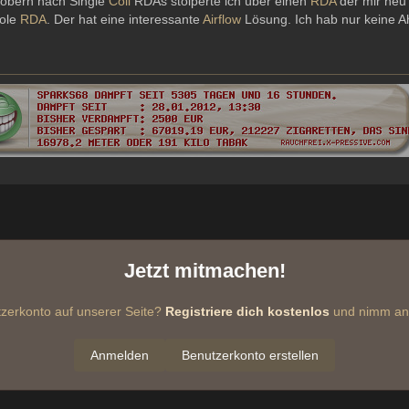
töbern nach Single
Coil
RDAs stolperte ich über einen
RDA
der mir neu 
ole
RDA
. Der hat eine interessante
Airflow
Lösung. Ich hab nur keine Ah
Jetzt mitmachen!
zerkonto auf unserer Seite?
Registriere dich kostenlos
und nimm an 
Anmelden
Benutzerkonto erstellen