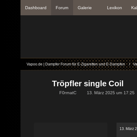
Dashboard
Forum
Galerie
Lexikon
Ka
Vapoo.de | Dampfer Forum für E-Zigaretten und E-Dampfen
Va
Tröpfler single Coil
F0rmatC
13. März 2025 um 17:25
13. März 