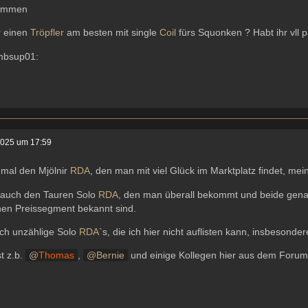
sammen
r einen
Tröpfler
am besten mit single
Coil
fürs Squonken ? Habt ihr vll 
2025 um 17:59
 mal den Mjölnir
RDA
, den man mit viel Glück im Marktplatz findet, mei
t auch den Tauren Solo
RDA
, den man überall bekommt und beide gena
hen Preissegment bekannt sind.
uch unzählige Solo
RDA
`s, die ich hier nicht auflisten kann, insbesond
st z.b.
Thomas
,
Bernie
und einige Kollegen hier aus dem Forum 
.