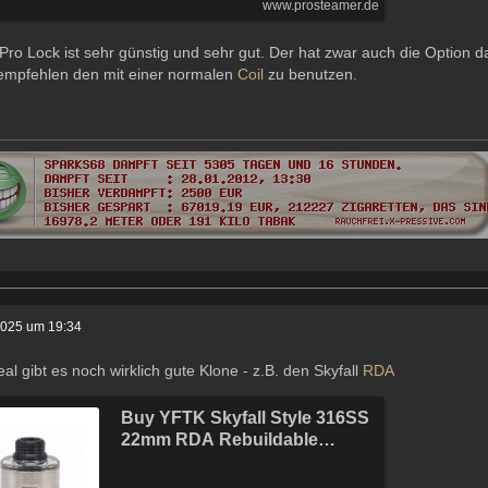
www.prosteamer.de
ro Lock ist sehr günstig und sehr gut. Der hat zwar auch die Option
empfehlen den mit einer normalen
Coil
zu benutzen.
2025 um 19:34
eal gibt es noch wirklich gute Klone - z.B. den Skyfall
RDA
Buy YFTK Skyfall Style 316SS
22mm RDA Rebuildable
Dripping Atomizer w/ BF Pin -
Silver