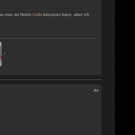
 das man da Notch
Coils
benutzen kann, aber ich
#4