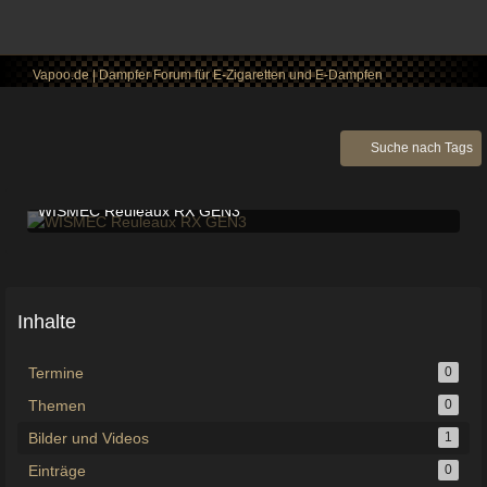
Vapoo.de | Dampfer Forum für E-Zigaretten und E-Dampfen
Suche nach Tags
WISMEC Reuleaux RX GEN3
9. März 2020 um 17:25
2
Inhalte
Termine
0
Themen
0
Bilder und Videos
1
Einträge
0