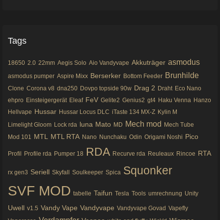
Tags
asmodus
Akkuträger
18650
2.0
22mm
Aegis Solo
Aio Vandyvape
Brunhilde
Berserker
asmodus pumper
Aspire Mixx
Bottom Feeder
Drag 2
Clone
Corona v8
dna250
Dovpo topside 90w
Draht
Eco Nano
FeV
ehpro
Einsteigergerät
Eleaf
Gelite2
Genius2
gt4
Haku Venna
Hanzo
Hussar
Hellvape
Hussar Locus DLC
iTaste 134 MX-Z
Kylin M
Mech mod
luna
Mato
Limelight Gloom
Lock rda
MD
Mech Tube
MTL
MTL RTA
Pico
Mod 101
Nano
Nunchaku
Odin
Origami Noshi
RDA
RTA
Profil
Profile rda
Pumper 18
Recurve rda
Reuleaux
Rincoe
Squonker
Seriell
rx gen3
Skyfall
Soulkeeper
Spica
SVF MOD
Taifun
tabelle
Tesla
Tools
umrechnung
Unity
Uwell
Vandy Vape
Vandyvape
v1.5
Vandyvape Govad
Vapefly