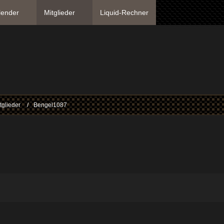
lender
Mitglieder
Liquid-Rechner
tglieder
Bengel1087