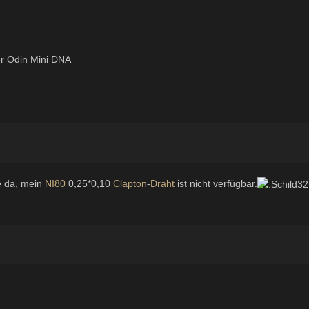
er Odin Mini DNA
he da, mein
NI80
0,25*0,10
Clapton
-
Draht
ist nicht verfügbar.