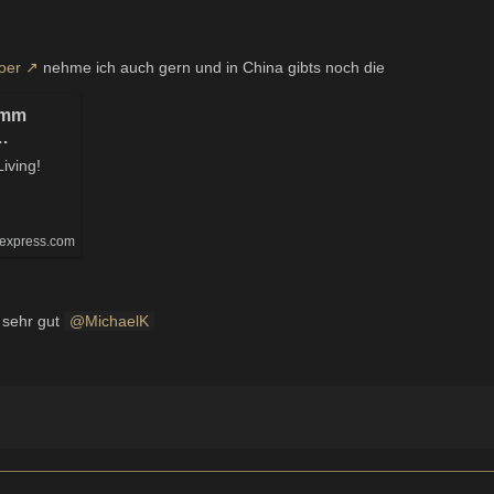
oer
nehme ich auch gern und in China gibts noch die
amm
l-
iving!
ss 15
iexpress.com
h sehr gut
MichaelK