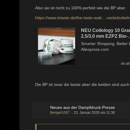
Also sie ist nicht zu 100% perfekt wie die BP aber
https://www.intaste.de/the-taste-watt…-wickelzubeh
NEU Coilology 10 Gr
2,5/3,0 mm EZPZ Bio-
Baumwolle Langstape
Smarter Shopping, Better L
Baumwolle - AliExpre
Aliexpress.com
de.al
Die BP ist zwar die beste aber die beiden sind auc
Neues aus der Dampfdruck-Presse
Bengel1087
23. Januar 2026 um 11:38