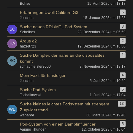
Bohse
15. April 2025 um 13:18
Erfahrungen Uwell Caliburn G3
6
Joachim
15. Januar 2025 um 17:23
Suche neues RDL/MTL Pod System
3
Scheibes
23. Dezember 2024 um 06:59
Argus g2
2
haze8723
19. Dezember 2024 um 18:30
Suche Dampfer, der nahe an die disposables
1
kommt
schlaumeister3000
3. November 2024 um 19:17
Mein Fazit für Einsteiger
4
Joachim
5. Juni 2024 um 10:29
Suche Pod-System
5
Tschaikowski
1. Juni 2024 um 17:04
Suche kleines leichtes Podsystem mit strengem
13
Zugwiderstand
webahoi
30. März 2024 um 19:40
Pod-System von einem Dampfinfluencer
5
Vaping Thunder
12. Oktober 2023 um 16:04