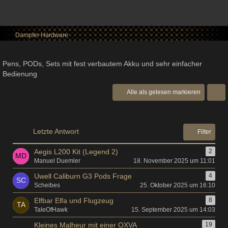
Dampfer Hardware
Pens, PODs, Sets mit fest verbautem Akku und sehr einfacher
Bedienung
Alle als gelesen markieren
Letzte Antwort
Filter
Aegis L200 Kit (Legend 2)
2
Manuel Duemler
18. November 2025 um 11:01
Uwell Caliburn G3 Pods Frage
4
Scheibes
25. Oktober 2025 um 16:10
Elfbar Elfa und Flugzeug
8
TaleOfHawk
15. September 2025 um 14:03
Kleines Malheur mit einer OXVA
19